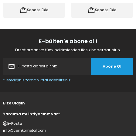
 Makineleri
kineleri
Sepete Ekle
Sepete Ekle
i
mış Mısır) Makinesi
es Malzemeleri
E-bülten’e abone ol !
Fırsatlardan ve tüm indirimlerden ilk siz haberdar olun.
abaları
Abone Ol
edek Parça
* istediğiniz zaman iptal edebilirsiniz.
 Patlatma) Yedek Parça
abaları
Bize Ulaşın
tates Arabaları
Yardıma mı ihtiyacınız var?
E-Posta
Yedek Parça
info@cemkometal.com