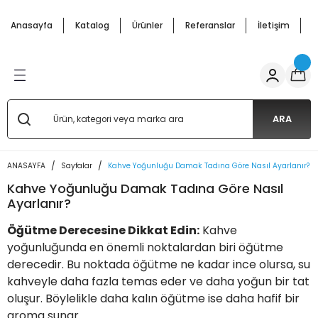
Geri Dön
Geri Dön
Geri Dön
Geri Dön
Geri Dön
Geri Dön
Anasayfa
Katalog
Ürünler
Referanslar
İletişim
H
ffle
cunu Arabası
pmanları
ar Arabalar
 Mutfak Ürünler
Salep Kazanı ve Semaverler
Bardakta Mısır Kazanı
Çay Makineleri
Waffle
 Makineleri
nu Malzemeleri
 Makinesi
Arabası
 Kazanı
si Arabaları
Salep Semaverleri
Mısır Haşlama Kazanları
Çay Semaverleri
Waffle Makineleri
ARA
 Arabaları
 Makineleri
s Arabaları
Salep Kazanları
arı
ANASAYFA
Sayfalar
Kahve Yoğunluğu Damak Tadına Göre Nasıl Ayarlanır?
Kahve Yoğunluğu Damak Tadına Göre Nasıl
 Makinesi
 Arabaları
i
abaları
Ayarlanır?
Öğütme Derecesine Dikkat Edin:
Kahve
abalar
 Makinaları
 Patlatma) Arabaları
yoğunluğunda en önemli noktalardan biri öğütme
derecedir. Bu noktada öğütme ne kadar ince olursa, su
akal Makinası
aları - Cemko Metal
kahveyle daha fazla temas eder ve daha yoğun bir tat
oluşur. Böylelikle daha kalın öğütme ise daha hafif bir
e Semaverleri
si Makineleri
aroma sunar.