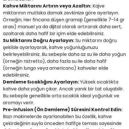
Kahve Miktarını Artırın veya Azaltın:
Kajve
 Makineleri
kineleri
miktarının mutlaka damak zevkinize göre ayarlayın.
Örneğin; Her fincana düşen gramajı (genellikle 7–14 gr
i
mış Mısır) Makinesi
arası) manuel ya da dijital olarak artırarak daha sert,
azaltarak daha hafif bir içim elde edebilirsiniz.
es Malzemeleri
Su Miktarını Doğru Ayarlayın:
Su miktarını doğru
şekilde ayarlayarak, kahve yoğunluğunuzu
abaları
belirleyebilirsiniz. Bu sebeple daha az su ile daha yoğun
(örneğin ristretto), daha fazla su ile daha hafif
edek Parça
(örneğin lungo veya americano) kahveler elde
edebilirsiniz.
 Patlatma) Yedek Parça
Demleme Sıcaklığını Ayarlayın:
Yüksek sıcaklıkta
kahve daha yoğun çıkar. Ancak yanık bir tat oluşabilir.
abaları
Bu sebeple genellikle orta sıcaklık ideal yoğunluk ve
aromayı verir.
tates Arabaları
Pre-infusion (Ön Demleme) Süresini Kontrol Edin:
Bazı makinelerde ayarlanabilen bu özellik, kahve
Yedek Parça
çekirdeğinin suyla önceden hafifçe teması sayesinde