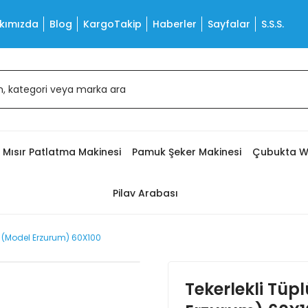
kımızda
Blog
KargoTakip
Haberler
Sayfalar
S.S.S.
Mısır Patlatma Makinesi
Pamuk Şeker Makinesi
Çubukta W
Pilav Arabası
ı (Model Erzurum) 60X100
Tekerlekli Tüp