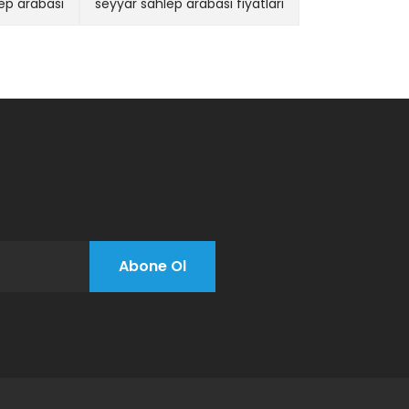
ep arabası
seyyar sahlep arabası fiyatları
ve Közde Kestane Arabası (Model Bismil)
L
Sepete Ekle
Abone Ol
ı 10 Litre