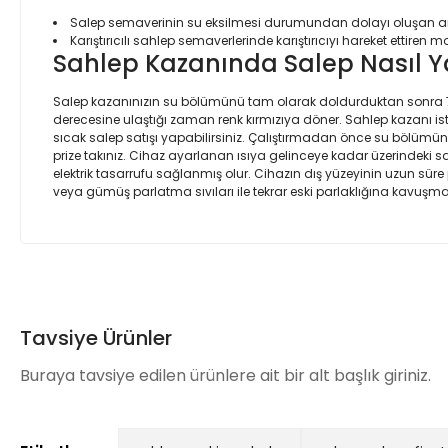
Salep semaverinin su eksilmesi durumundan dolayı oluşan ar
Karıştırıcılı sahlep semaverlerinde karıştırıcıyı hareket ettir
Sahlep Kazanında Salep Nasıl Ya
Salep kazanınızın su bölümünü tam olarak doldurduktan sonra 70 
derecesine ulaştığı zaman renk kırmızıya döner. Sahlep kazanı ist
sıcak salep satışı yapabilirsiniz. Çalıştırmadan önce su bölümün
prize takınız. Cihaz ayarlanan ısıya gelinceye kadar üzerindek
elektrik tasarrufu sağlanmış olur. Cihazın dış yüzeyinin uzun süre pa
veya gümüş parlatma sıvıları ile tekrar eski parlaklığına kavuşmas
Bu ürünün fiyat bilgisi, resim, ürün açıklamalarında ve diğer 
İlginiz için teşekkür ederim güvenilir firma hızlı teslimat ürünüm i
Görüş ve önerileriniz için teşekkür ederiz.
Coşkun Özsaban | 25/06/2025
Tavsiye Ürünler
Ürün resmi kalitesiz, bozuk veya görüntülenemiyor.
Güvenli alışveriş.
Buraya tavsiye edilen ürünlere ait bir alt başlık giriniz.
Ürün açıklamasında eksik bilgiler bulunuyor.
M... Y... | 20/05/2025
Ürün bilgilerinde hatalar bulunuyor.
Ürün fiyatı diğer sitelerden daha pahalı.