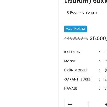
Erzurum) 60X1
0 Puan - 0 Yorum
%20
İNDİRİM
35.000
44.000,00 TL
KATEGORİ
S
Marka
C
ÜRÜN MODELİ
(
GARANTİ SÜRESİ
2
HAVALE
3