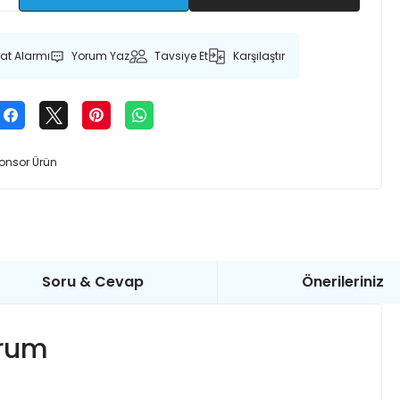
yat Alarmı
Yorum Yaz
Tavsiye Et
Karşılaştır
onsor Ürün
Soru & Cevap
Önerileriniz
urum