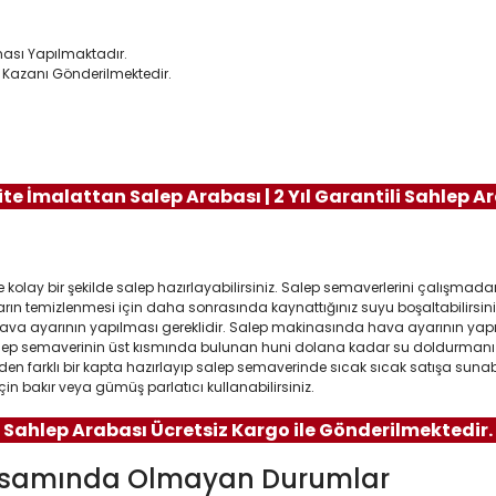
ması Yapılmaktadır.
p Kazanı Gönderilmektedir.
lite İmalattan Salep Arabası | 2 Yıl Garantili Sahlep A
 kolay bir şekilde salep hazırlayabilirsiniz. Salep semaverlerini çalışma
rın temizlenmesi için daha sonrasında kaynattığınız suyu boşaltabilirsiniz. 
e hava ayarının yapılması gereklidir. Salep makinasında hava ayarının y
salep semaverinin üst kısmında bulunan huni dolana kadar su doldurmanız 
farklı bir kapta hazırlayıp salep semaverinde sıcak sıcak satışa sunabil
çin bakır veya gümüş parlatıcı kullanabilirsiniz.
Sahlep Arabası Ücretsiz Kargo ile Gönderilmektedir.
psamında Olmayan Durumlar