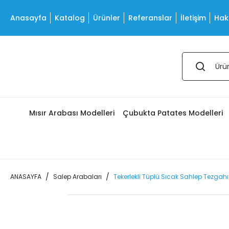
Anasayfa
Katalog
Ürünler
Referanslar
İletişim
Hak
Mısır Arabası Modelleri
Çubukta Patates Modelleri
ANASAYFA
Salep Arabaları
Tekerlekli Tüplü Sıcak Sahlep Tezgah