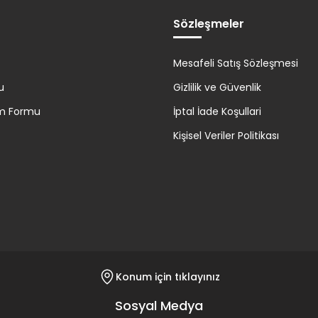
%28
İNDİRİM
Sözleşmeler
29.000,00 TL
21.000,00 TL
Mesafeli Satış Sözleşmesi
u
Gizlilik ve Güvenlik
Sepete Ekle
rim Formu
İptal İade Koşullari
Kişisel Veriler Politikası
Konum için tıklayınız
Sosyal Medya