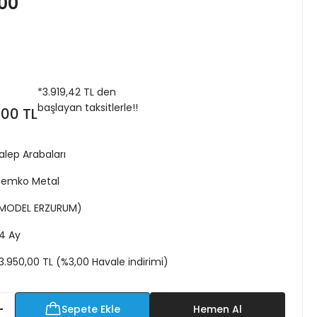
00
*
3.919,42 TL
den
başlayan taksitlerle!!
,00 TL
alep Arabaları
emko Metal
MODEL ERZURUM)
4 Ay
3.950,00 TL (%3,00 Havale indirimi)
Sepete Ekle
Hemen Al