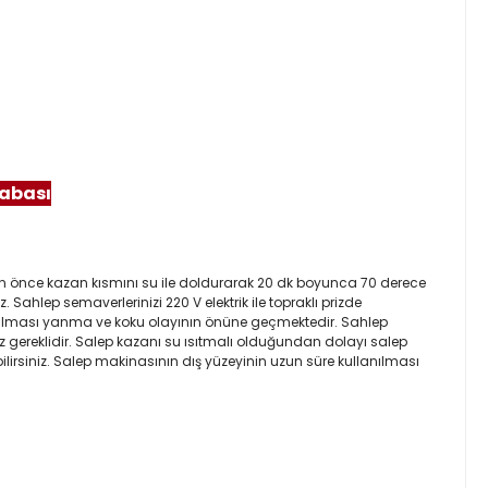
rabası
dan önce kazan kısmını su ile doldurarak 20 dk boyunca 70 derece
Sahlep semaverlerinizi 220 V elektrik ile topraklı prizde
apılması yanma ve koku olayının önüne geçmektedir. Sahlep
gereklidir. Salep kazanı su ısıtmalı olduğundan dolayı salep
irsiniz. Salep makinasının dış yüzeyinin uzun süre kullanılması