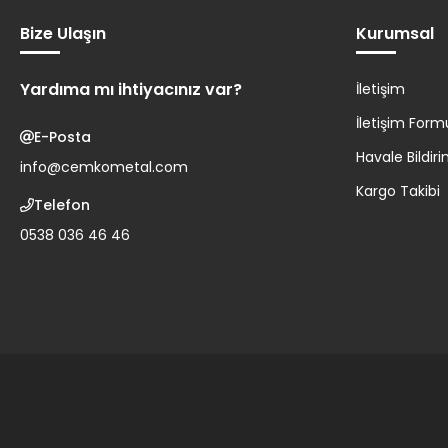
%16
İNDİRİM
Bize Ulaşın
Kurumsal
85.000,00 TL
71.000,00 TL
Yardıma mı ihtiyacınız var?
İletişim
Sepete Ekle
İletişim Form
E-Posta
Havale Bildi
info@cemkometal.com
Kargo Takibi
Telefon
0538 036 46 46
Tükendi
Sıcak Sahlep ve Çıkolata Makinası Karıştırıcılı 5 Litre
%21
İNDİRİM
19.000,00 TL
15.000,00 TL