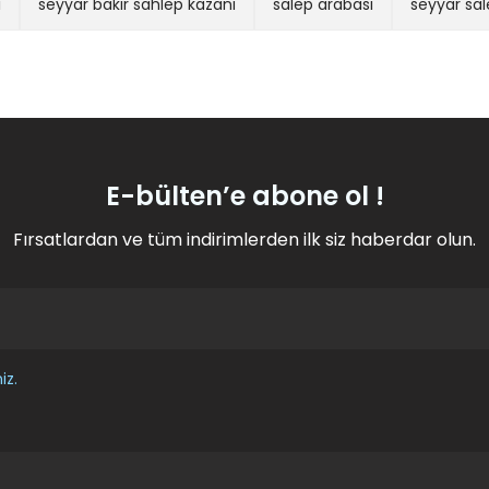
ı
seyyar bakır sahlep kazanı
salep arabası
seyyar sal
ukta Patates Arabası (Model Karaman)
Tüplü Sahlep 
%20
İNDİRİM
46.000,00 TL
Gönder
L
37.000,00 T
E-bülten’e abone ol !
Fırsatlardan ve tüm indirimlerden ilk siz haberdar olun.
Sepete Ekle
iz.
Yeni
kapı) 65x180
Sıcak Sahlep ve Çıkolata Makinası Karıştırıcıl