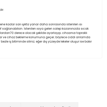
ir.
ne kadar sarı ışıkta yanar daha sonrasında istenilen ısı
f sağlanabilsin. İstenilen ısıya gelen salep kazanınızda sıcak
ardan70 derece olacak şekilde ayarlayıp; cihazınızı topraklı
 yanar ve cihaz bekleme konumuna geçer; böylece ciddi anlamda
ezle iş bitiminde siliniz; eğer dış yüzeyde lekeler oluşur ise bakır
ıza iletebilirsiniz.