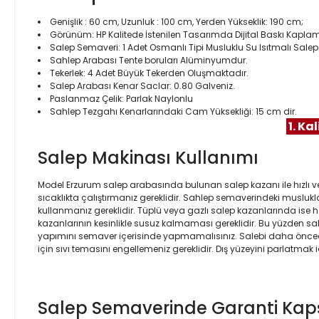
Genişlik : 60 cm, Uzunluk : 100 cm, Yerden Yükseklik: 190 cm;
Görünüm: HP Kalitede İstenilen Tasarımda Dijital Baskı Kapla
Salep Semaveri: 1 Adet Osmanlı Tipi Musluklu Su Isıtmalı Sale
Sahlep Arabası Tente boruları Alüminyumdur.
Tekerlek: 4 Adet Büyük Tekerden Oluşmaktadır.
Salep Arabası Kenar Saclar: 0.80 Galveniz.
Paslanmaz Çelik: Parlak Naylonlu
Sahlep Tezgahı Kenarlarındaki Cam Yüksekliği: 15 cm dir.
1. Ka
Salep Makinası Kullanımı
Model Erzurum salep arabasında bulunan salep kazanı ile hızlı ve
sıcaklıkta çalıştırmanız gereklidir. Sahlep semaverindeki muslukla
kullanmanız gereklidir. Tüplü veya gazlı salep kazanlarında is
kazanlarının kesinlikle susuz kalmaması gereklidir. Bu yüzden 
yapımını semaver içerisinde yapmamalısınız. Salebi daha önceden 
için sıvı temasını engellemeniz gereklidir. Dış yüzeyini parlatmak i
Salep Semaverinde Garanti Ka