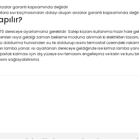
ızalar garanti kapsamında değildir.
en motora sıvı kaçmasından dolayı oluşan arızalar garanti kapsamında değild
pılır?
dereceye ayarlamanız gereklidir. Salep kazanı kullanıma hazır hale gele
enilen ısıya geldiği zaman bekleme moduna alınmalı ki elektrikten tasarru
ü doldurma hunisinden su ile doldurup ısısını termostat üzerindeki rakaml
i sarı lamba yanar; ısı ayarlanan dereceye geldiğinde ise kırmızı lamba
rlak kalması için dış yüzeye sıvı temasını engelleyiniz ve kalın ve kuru bir b
ını sağlayabilirsiniz.
konularda yetersiz gördüğünüz noktaları öneri formunu kullanarak tarafım
stediğim gibi geldi
Ürün hakkında henüz soru sorulmamış.
Bu ürüne ilk yorumu siz yapın!
Yorum Yaz
Soru Sor