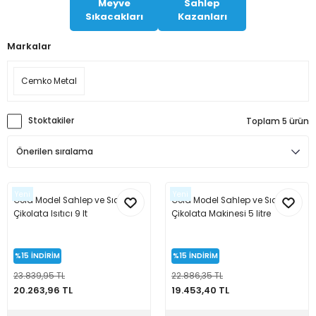
Meyve
Sahlep
Sıkacakları
Kazanları
 Makineleri
kineleri
Markalar
i
mış Mısır) Makinesi
Cemko Metal
es Malzemeleri
abaları
Stoktakiler
Toplam 5 ürün
edek Parça
 Patlatma) Yedek Parça
Yeni
Yeni
Gold Model Sahlep ve Sıcak
Gold Model Sahlep ve Sıcak
Çikolata Isıtıcı 9 lt
Çikolata Makinesi 5 litre
abaları
%15
İNDİRİM
%15
İNDİRİM
tates Arabaları
23.839,95 TL
22.886,35 TL
20.263,96 TL
19.453,40 TL
Yedek Parça