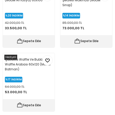
(Model Amasya) 60x100
Şelalesi Makinası (Model
Sinop)
%20
İNDİRİM
%14
İNDİRİM
42.000,00 TL
85.000,00 TL
33.500,00 TL
73.000,00 TL
Sepete Ekle
Sepete Ekle
Hediyeli
Çubukta Waffle Ve Bubble
Waffle Arabası 60x120 (Model
Batman)
%17
İNDİRİM
64.000,00 TL
53.000,00 TL
Sepete Ekle