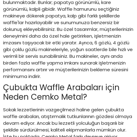
bulunmaktadır. Bunlar; papatya görünümlü, kare
görünümlü, kalpli gibidir. Waffle hamurunu seçtiğiniz
makineye dökerek papatya, kalp gibi farklı şekillerde
waffle'lar hazırlayabilir ve sunumunuza benzersiz bir
dokunuş ekleyebilirsiniz. Bu özel tasarımlar, müşterilerinizin
deneyimini daha da özel hale getirirken, işletmenizin
imzasını taşıyacak bir etki yaratır. Ayrıca, 6 gözlü, 4 gözlü
gibi çoklu gözlü makineleriyle, yoğun saatlerde bile hızlı ve
verimli bir servis sunabilirsiniz. Bu makineler, aynı anda
birden fazla waffle yapma imkanı sunarak işletmenizin
performansını artırır ve müşterilerinizin bekleme süresini
minimuma indirir.
Çubukta Waffle Arabaları için
Neden Cemko Metal?
Sokak lezzetlerinin vazgeçilmezi haline gelen çubukta
waffle arabaları, atıştırmalık tutkunlarının gözdesi olmaya
devam ediyor. Ancak bu lezzetli yolculuğun başarılı bir
şekilde sürdürülmesi, kaliteli ekipmanlarla mümkün olur.
İşte bu noktada, Cemko Metal farkı devreye giriyor.