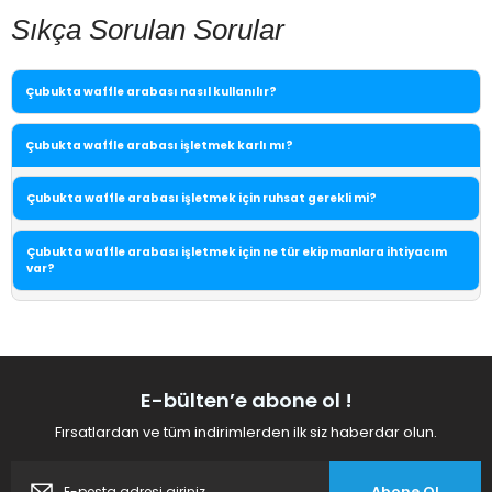
Sıkça Sorulan Sorular
Çubukta waffle arabası nasıl kullanılır?
Çubukta waffle arabası işletmek karlı mı?
Çubukta waffle arabası işletmek için ruhsat gerekli mi?
Çubukta waffle arabası işletmek için ne tür ekipmanlara ihtiyacım
var?
E-bülten’e abone ol !
Fırsatlardan ve tüm indirimlerden ilk siz haberdar olun.
Abone Ol