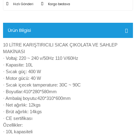
Hızlı Gönderi
Kargo bedava
Ürün Bilgisi
10 LİTRE KARIŞTIRICILI SICAK ÇIKOLATA VE SAHLEP
MAKİNASI
· Voltaj: 220 ~ 240 v/50Hz 110 V/60Hz
· Kapasite: 10L
· Sıcak güç: 400 W
· Motor gücü: 40 W
· Sıcak içecek tamperature: 30C ~ 90C
· Boyutlar:410*280*580mm
· Ambalaj boyutu:420*310*600mm
· Net ağırlık: 12kgs
· Brüt ağırlık: 14kgs
· CE sertifikası
Özellikler:
· 10L kapasiteli