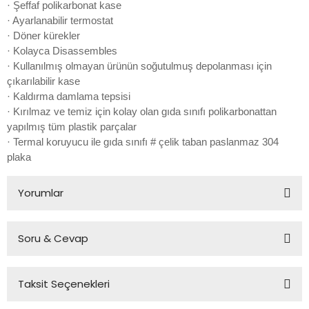
· Şeffaf polikarbonat kase
· Ayarlanabilir termostat
· Döner kürekler
· Kolayca Disassembles
· Kullanılmış olmayan ürünün soğutulmuş depolanması için
çıkarılabilir kase
· Kaldırma damlama tepsisi
· Kırılmaz ve temiz için kolay olan gıda sınıfı polikarbonattan
yapılmış tüm plastik parçalar
· Termal koruyucu ile gıda sınıfı # çelik taban paslanmaz 304
plaka
Yorumlar
Soru & Cevap
Bu ürüne ilk yorumu siz yapın!
Taksit Seçenekleri
Yorum Yaz
Ürün hakkında henüz soru sorulmamış.