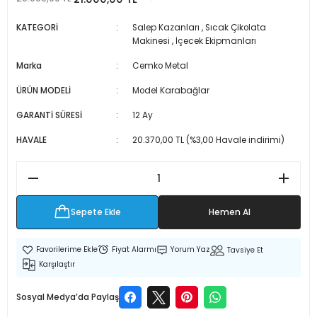
 Makineleri
kineleri
KATEGORİ
Salep Kazanları
,
Sıcak Çikolata
Makinesi
,
İçecek Ekipmanları
i
mış Mısır) Makinesi
Marka
Cemko Metal
es Malzemeleri
ÜRÜN MODELİ
Model Karabağlar
GARANTİ SÜRESİ
12 Ay
abaları
HAVALE
20.370,00 TL (%3,00 Havale indirimi)
edek Parça
 Patlatma) Yedek Parça
Sepete Ekle
Hemen Al
abaları
Fiyat Alarmı
Yorum Yaz
Tavsiye Et
tates Arabaları
Karşılaştır
Yedek Parça
Sosyal Medya’da Paylaş