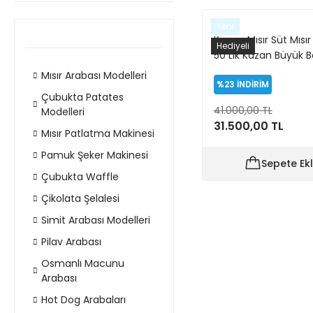
Yeni
Koçan Mısır Süt Mısır
Hediyeli
50 Lik Kazan Büyük 
60x100 Tüplü (Mode
Mısır Arabası Modelleri
%23
İNDİRİM
Tunceli)
Çubukta Patates
41.000,00 TL
Modelleri
31.500,00 TL
Mısır Patlatma Makinesi
Pamuk Şeker Makinesi
Sepete Ek
Çubukta Waffle
Çikolata Şelalesi
Simit Arabası Modelleri
Pilav Arabası
Osmanlı Macunu
Arabası
Hot Dog Arabaları