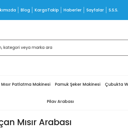
kımızda
Blog
KargoTakip
Haberler
Sayfalar
S.S.S.
Mısır Patlatma Makinesi
Pamuk Şeker Makinesi
Çubukta W
Pilav Arabası
çan Mısır Arabası