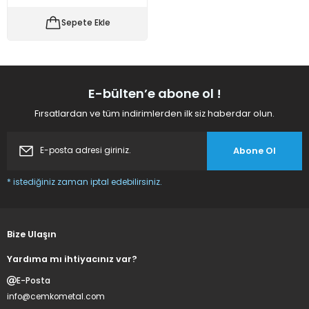
 Makineleri
kineleri
Sepete Ekle
i
mış Mısır) Makinesi
es Malzemeleri
E-bülten’e abone ol !
Fırsatlardan ve tüm indirimlerden ilk siz haberdar olun.
abaları
Abone Ol
edek Parça
* istediğiniz zaman iptal edebilirsiniz.
 Patlatma) Yedek Parça
abaları
Bize Ulaşın
tates Arabaları
Yardıma mı ihtiyacınız var?
E-Posta
Yedek Parça
info@cemkometal.com