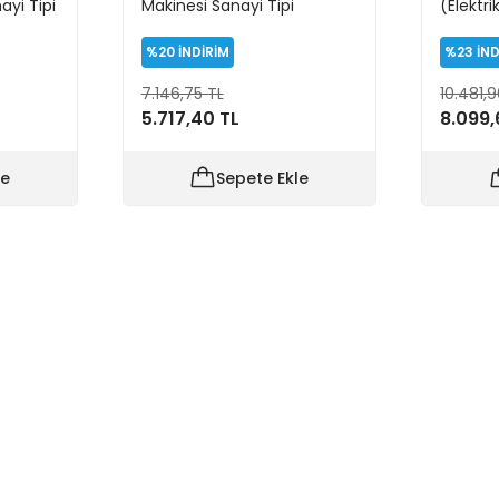
ayi Tipi
Makinesi Sanayi Tipi
(Elektr
%20
İNDİRİM
%23
İN
7.146,75 TL
10.481,
5.717,40 TL
8.099,
le
Sepete Ekle