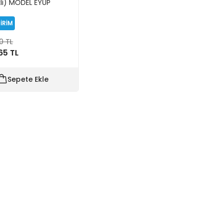
ikli) MODEL EYÜP
DİRİM
90 TL
65 TL
Sepete Ekle