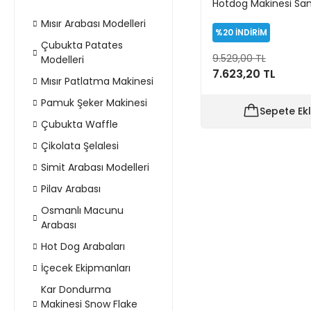
Hotdog Makinesi San
Mısır Arabası Modelleri
%20
İNDİRİM
Çubukta Patates
9.529,00 TL
Modelleri
7.623,20 TL
Mısır Patlatma Makinesi
Pamuk Şeker Makinesi
Sepete Ek
Çubukta Waffle
Çikolata Şelalesi
Simit Arabası Modelleri
Pilav Arabası
Osmanlı Macunu
Arabası
Hot Dog Arabaları
İçecek Ekipmanları
Kar Dondurma
Makinesi Snow Flake