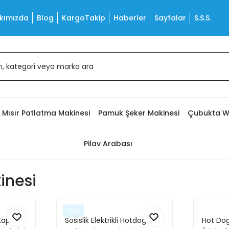
kımızda
Blog
KargoTakip
Haberler
Sayfalar
S.S.S.
Mısır Patlatma Makinesi
Pamuk Şeker Makinesi
Çubukta W
Pilav Arabası
inesi
Yeni
Kaplı
Sosislik Elektrikli Hotdog
Hot Dog