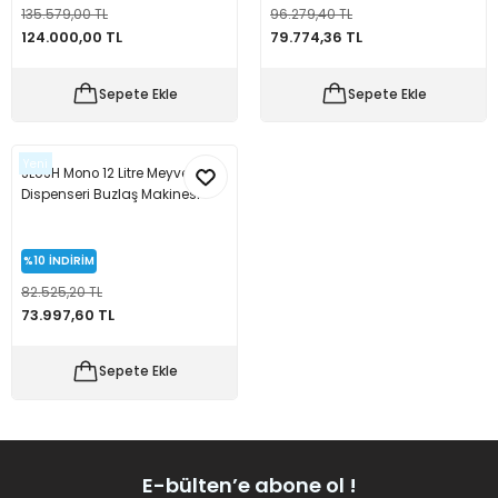
135.579,00 TL
96.279,40 TL
124.000,00 TL
79.774,36 TL
Sepete Ekle
Sepete Ekle
Yeni
SLUSH Mono 12 Litre Meyve Suyu
Dispenseri Buzlaş Makinesi
%10
İNDİRİM
82.525,20 TL
73.997,60 TL
Sepete Ekle
E-bülten’e abone ol !