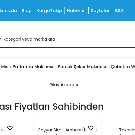
kımızda
Blog
KargoTakip
Haberler
Sayfalar
S.S.S.
Mısır Patlatma Makinesi
Pamuk Şeker Makinesi
Çubukta W
Pilav Arabası
ası Fiyatları Sahibinden
ı ve
Seyyar Simit Arabası (Model
Tekerle