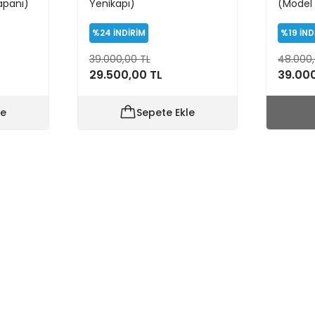
apanı)
Yenikapı)
(Model
%24
İNDİRİM
%19
İND
39.000,00 TL
48.000,
29.500,00 TL
39.000
le
Sepete Ekle