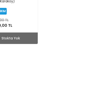
 Karaköy)
İRİM
00 TL
,00 TL
Stokta Yok