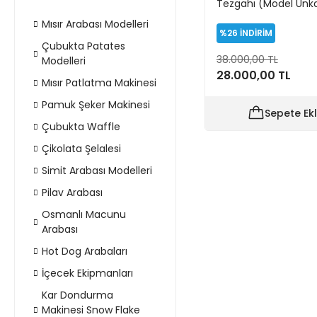
Tezgahı (Model Unk
Mısır Arabası Modelleri
%26
İNDİRİM
Çubukta Patates
38.000,00 TL
Modelleri
28.000,00 TL
Mısır Patlatma Makinesi
Pamuk Şeker Makinesi
Sepete Ek
Çubukta Waffle
Çikolata Şelalesi
Simit Arabası Modelleri
Pilav Arabası
Osmanlı Macunu
Arabası
Hot Dog Arabaları
İçecek Ekipmanları
Kar Dondurma
Makinesi Snow Flake