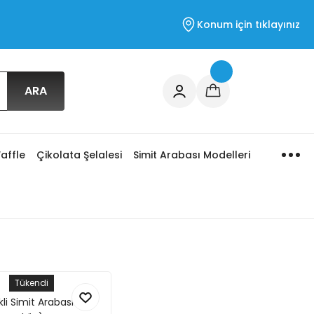
Konum için tıklayınız
ARA
affle
Çikolata Şelalesi
Simit Arabası Modelleri
Tükendi
kli Simit Arabası