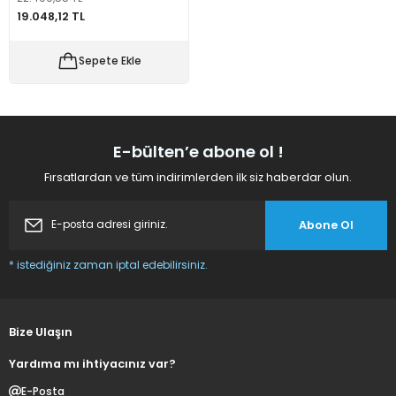
19.048,12 TL
 Makineleri
kineleri
Sepete Ekle
i
mış Mısır) Makinesi
es Malzemeleri
E-bülten’e abone ol !
abaları
Fırsatlardan ve tüm indirimlerden ilk siz haberdar olun.
edek Parça
Abone Ol
 Patlatma) Yedek Parça
* istediğiniz zaman iptal edebilirsiniz.
abaları
tates Arabaları
Bize Ulaşın
Yardıma mı ihtiyacınız var?
Yedek Parça
E-Posta