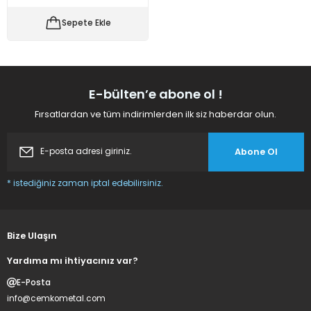
 Makineleri
kineleri
Sepete Ekle
i
mış Mısır) Makinesi
es Malzemeleri
E-bülten’e abone ol !
Fırsatlardan ve tüm indirimlerden ilk siz haberdar olun.
abaları
Abone Ol
edek Parça
* istediğiniz zaman iptal edebilirsiniz.
 Patlatma) Yedek Parça
abaları
Bize Ulaşın
tates Arabaları
Yardıma mı ihtiyacınız var?
E-Posta
Yedek Parça
info@cemkometal.com