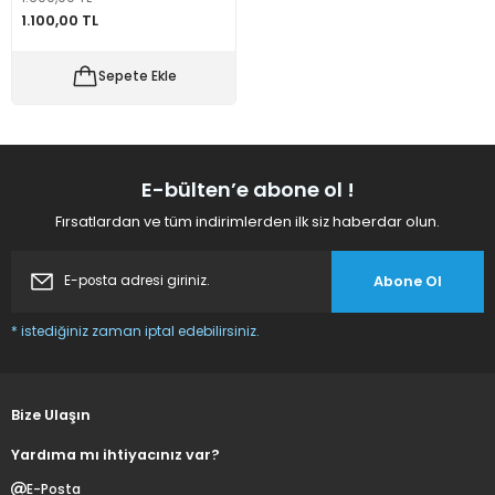
1.100,00 TL
 Makineleri
kineleri
Sepete Ekle
i
mış Mısır) Makinesi
es Malzemeleri
E-bülten’e abone ol !
abaları
Fırsatlardan ve tüm indirimlerden ilk siz haberdar olun.
edek Parça
Abone Ol
 Patlatma) Yedek Parça
* istediğiniz zaman iptal edebilirsiniz.
abaları
tates Arabaları
Bize Ulaşın
Yardıma mı ihtiyacınız var?
Yedek Parça
E-Posta