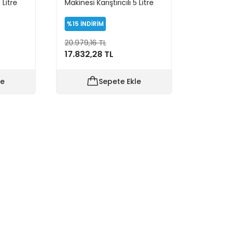
 Litre
Makinesi Karıştırıcılı 5 Litre
%15
İNDİRİM
20.979,16 TL
17.832,28 TL
le
Sepete Ekle