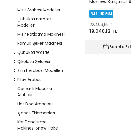
Makinesi Karıştırıcılı 9
Mısır Arabası Modelleri
%15
İNDİRİM
Çubukta Patates
22.409,55 TL
Modelleri
19.048,12 TL
Mısır Patlatma Makinesi
Pamuk Şeker Makinesi
Sepete Ek
Çubukta Waffle
Çikolata Şelalesi
Simit Arabası Modelleri
Pilav Arabası
Osmanlı Macunu
Arabası
Hot Dog Arabaları
İçecek Ekipmanları
Kar Dondurma
Makinesi Snow Flake