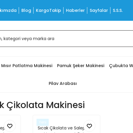
kımızda
Blog
KargoTakip
Haberler
Sayfalar
S.S.S.
Mısır Patlatma Makinesi
Pamuk Şeker Makinesi
Çubukta W
Pilav Arabası
k Çikolata Makinesi
Yeni
lep
Sıcak Çikolata ve Salep