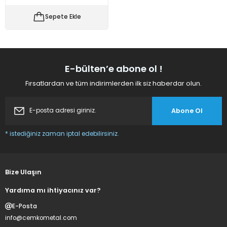
 Makineleri
kineleri
Sepete Ekle
i
mış Mısır) Makinesi
es Malzemeleri
E-bülten’e abone ol !
Fırsatlardan ve tüm indirimlerden ilk siz haberdar olun.
abaları
Abone Ol
edek Parça
* istediğiniz zaman iptal edebilirsiniz.
 Patlatma) Yedek Parça
abaları
Bize Ulaşın
tates Arabaları
Yardıma mı ihtiyacınız var?
E-Posta
Yedek Parça
info@cemkometal.com