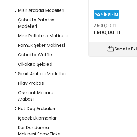
Mısır Arabası Modelleri
%24
İNDİRİM
Çubukta Patates
2.500,00 TL
Modelleri
1.900,00 TL
Mısır Patlatma Makinesi
Pamuk Şeker Makinesi
Sepete Ek
Çubukta Waffle
Çikolata Şelalesi
Simit Arabası Modelleri
Pilav Arabası
Osmanlı Macunu
Arabası
Hot Dog Arabaları
İçecek Ekipmanları
Kar Dondurma
Makinesi Snow Flake