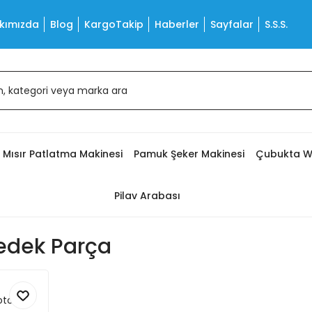
kımızda
Blog
KargoTakip
Haberler
Sayfalar
S.S.S.
Mısır Patlatma Makinesi
Pamuk Şeker Makinesi
Çubukta W
Pilav Arabası
edek Parça
otoru