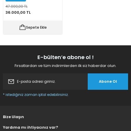
47.000,00 TL
 Makineleri
kineleri
36.000,00 TL
i
mış Mısır) Makinesi
Sepete Ekle
es Malzemeleri
abaları
E-bülten’e abone ol !
edek Parça
Fırsatlardan ve tüm indirimlerden ilk siz haberdar olun.
 Patlatma) Yedek Parça
Abone Ol
abaları
* istediğiniz zaman iptal edebilirsiniz.
tates Arabaları
Bize Ulaşın
Yedek Parça
Yardıma mı ihtiyacınız var?