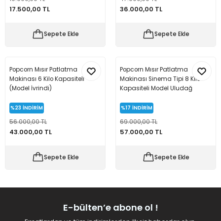
17.500,00 TL
36.000,00 TL
 Makineleri
kineleri
Sepete Ekle
Sepete Ekle
i
mış Mısır) Makinesi
es Malzemeleri
Popcorn Mısır Patlatma
Popcorn Mısır Patlatma
Makinası 6 Kilo Kapasiteli
Makinası Sinema Tipi 8 Kilo
abaları
(Model İvrindi)
Kapasiteli Model Uludağ
edek Parça
%23
İNDİRİM
%17
İNDİRİM
56.000,00 TL
69.000,00 TL
43.000,00 TL
57.000,00 TL
 Patlatma) Yedek Parça
abaları
Sepete Ekle
Sepete Ekle
tates Arabaları
Yedek Parça
E-bülten’e abone ol !