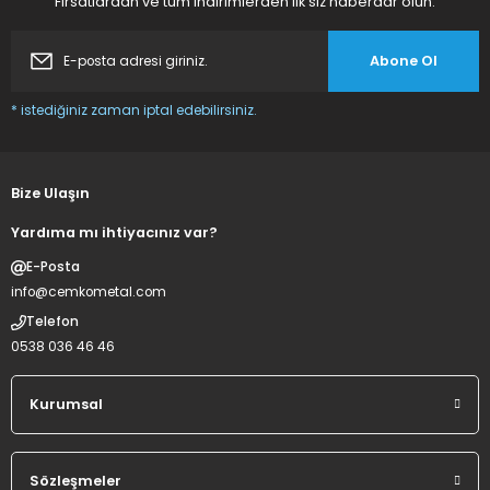
Fırsatlardan ve tüm indirimlerden ilk siz haberdar olun.
Abone Ol
* istediğiniz zaman iptal edebilirsiniz.
Bize Ulaşın
Yardıma mı ihtiyacınız var?
E-Posta
info@cemkometal.com
Telefon
0538 036 46 46
Kurumsal
Sözleşmeler