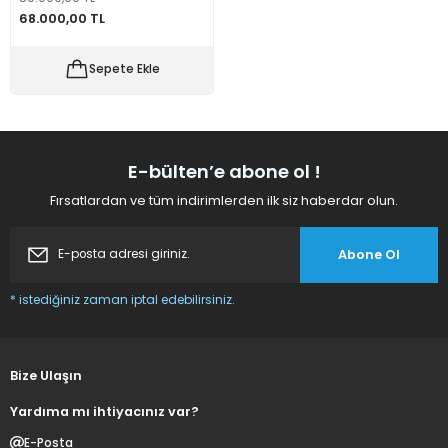
68.000,00 TL
 Makineleri
kineleri
Sepete Ekle
i
mış Mısır) Makinesi
es Malzemeleri
E-bülten’e abone ol !
abaları
Fırsatlardan ve tüm indirimlerden ilk siz haberdar olun.
edek Parça
Abone Ol
 Patlatma) Yedek Parça
* istediğiniz zaman iptal edebilirsiniz.
abaları
tates Arabaları
Bize Ulaşın
Yardıma mı ihtiyacınız var?
Yedek Parça
E-Posta