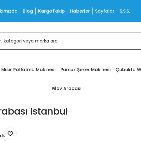
kımızda
Blog
KargoTakip
Haberler
Sayfalar
S.S.S.
Mısır Patlatma Makinesi
Pamuk Şeker Makinesi
Çubukta W
Pilav Arabası
abası Istanbul
 Mısır