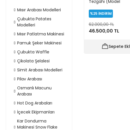
Tezgahı (Model
Bahçelievler)
Mısır Arabası Modelleri
%25
İNDİRİM
Çubukta Patates
62.000,00 TL
Modelleri
46.500,00 TL
Mısır Patlatma Makinesi
Pamuk Şeker Makinesi
Sepete Ek
Çubukta Waffle
Çikolata Şelalesi
Simit Arabası Modelleri
Pilav Arabası
Osmanlı Macunu
Arabası
Hot Dog Arabaları
İçecek Ekipmanları
Kar Dondurma
Makinesi Snow Flake