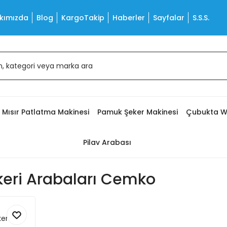
kımızda
Blog
KargoTakip
Haberler
Sayfalar
S.S.S.
Mısır Patlatma Makinesi
Pamuk Şeker Makinesi
Çubukta W
Pilav Arabası
eri Arabaları Cemko
ker