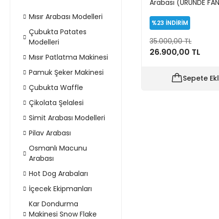
Arabası (ÜRÜNDE FA
YOKTUR) (Model Fet
Mısır Arabası Modelleri
%23
İNDİRİM
Çubukta Patates
35.000,00 TL
Modelleri
26.900,00 TL
Mısır Patlatma Makinesi
Pamuk Şeker Makinesi
Sepete Ek
Çubukta Waffle
Çikolata Şelalesi
Simit Arabası Modelleri
Pilav Arabası
Osmanlı Macunu
Arabası
Hot Dog Arabaları
İçecek Ekipmanları
Kar Dondurma
Makinesi Snow Flake