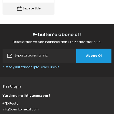
 Makineleri
kineleri
Sepete Ekle
i
mış Mısır) Makinesi
es Malzemeleri
E-bülten’e abone ol !
Fırsatlardan ve tüm indirimlerden ilk siz haberdar olun.
abaları
Abone Ol
edek Parça
* istediğiniz zaman iptal edebilirsiniz.
 Patlatma) Yedek Parça
abaları
Bize Ulaşın
tates Arabaları
Yardıma mı ihtiyacınız var?
E-Posta
Yedek Parça
info@cemkometal.com