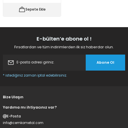
 Makineleri
kineleri
Sepete Ekle
i
mış Mısır) Makinesi
es Malzemeleri
E-bülten’e abone ol !
Fırsatlardan ve tüm indirimlerden ilk siz haberdar olun.
abaları
Abone Ol
edek Parça
* istediğiniz zaman iptal edebilirsiniz.
 Patlatma) Yedek Parça
abaları
Bize Ulaşın
tates Arabaları
Yardıma mı ihtiyacınız var?
E-Posta
Yedek Parça
info@cemkometal.com