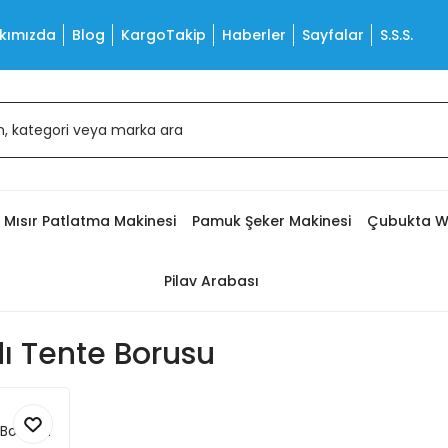
kımızda
Blog
KargoTakip
Haberler
Sayfalar
S.S.S.
Mısır Patlatma Makinesi
Pamuk Şeker Makinesi
Çubukta W
Pilav Arabası
dı Tente Borusu
Boruları