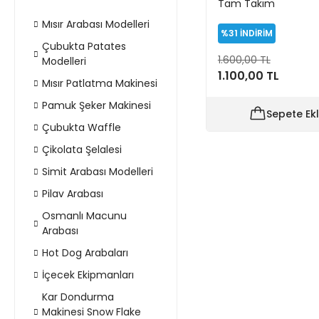
Tam Takım
Mısır Arabası Modelleri
%31
İNDİRİM
Çubukta Patates
1.600,00 TL
Modelleri
1.100,00 TL
Mısır Patlatma Makinesi
Pamuk Şeker Makinesi
Sepete Ek
Çubukta Waffle
Çikolata Şelalesi
Simit Arabası Modelleri
Pilav Arabası
Osmanlı Macunu
Arabası
Hot Dog Arabaları
İçecek Ekipmanları
Kar Dondurma
Makinesi Snow Flake