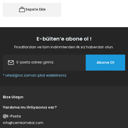
 Makineleri
kineleri
Sepete Ekle
i
mış Mısır) Makinesi
es Malzemeleri
E-bülten’e abone ol !
Fırsatlardan ve tüm indirimlerden ilk siz haberdar olun.
abaları
Abone Ol
edek Parça
* istediğiniz zaman iptal edebilirsiniz.
 Patlatma) Yedek Parça
abaları
Bize Ulaşın
tates Arabaları
Yardıma mı ihtiyacınız var?
E-Posta
Yedek Parça
info@cemkometal.com