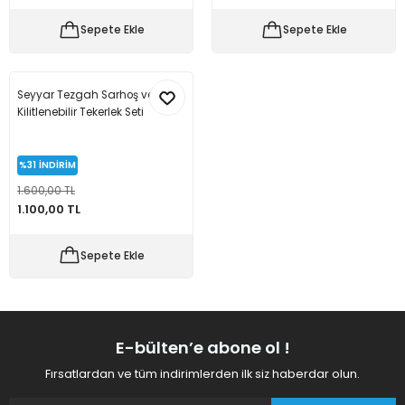
 Makineleri
kineleri
Sepete Ekle
Sepete Ekle
i
mış Mısır) Makinesi
Seyyar Tezgah Sarhoş ve
es Malzemeleri
Kilitlenebilir Tekerlek Seti
abaları
%31
İNDİRİM
1.600,00 TL
edek Parça
1.100,00 TL
 Patlatma) Yedek Parça
Sepete Ekle
abaları
tates Arabaları
E-bülten’e abone ol !
Fırsatlardan ve tüm indirimlerden ilk siz haberdar olun.
Yedek Parça