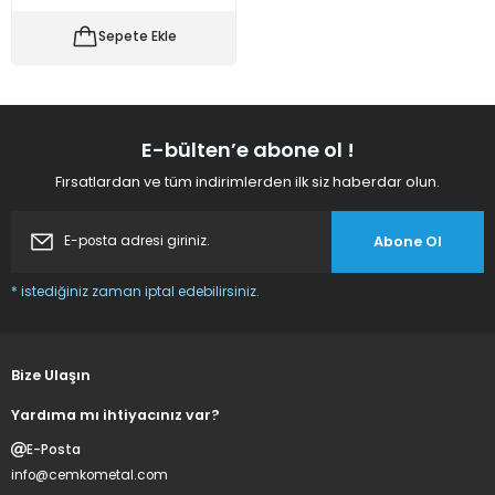
 Makineleri
kineleri
Sepete Ekle
i
mış Mısır) Makinesi
es Malzemeleri
E-bülten’e abone ol !
Fırsatlardan ve tüm indirimlerden ilk siz haberdar olun.
abaları
Abone Ol
edek Parça
* istediğiniz zaman iptal edebilirsiniz.
 Patlatma) Yedek Parça
abaları
Bize Ulaşın
tates Arabaları
Yardıma mı ihtiyacınız var?
E-Posta
Yedek Parça
info@cemkometal.com