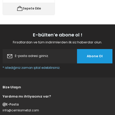
 Makineleri
kineleri
Sepete Ekle
i
mış Mısır) Makinesi
es Malzemeleri
E-bülten’e abone ol !
Fırsatlardan ve tüm indirimlerden ilk siz haberdar olun.
abaları
Abone Ol
edek Parça
* istediğiniz zaman iptal edebilirsiniz.
 Patlatma) Yedek Parça
abaları
Bize Ulaşın
tates Arabaları
Yardıma mı ihtiyacınız var?
E-Posta
Yedek Parça
info@cemkometal.com