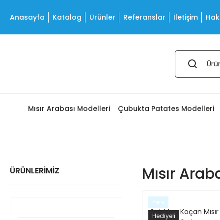
Anasayfa
Katalog
Ürünler
Referanslar
İletişim
Hak
Mısır Arabası Modelleri
Çubukta Patates Modelleri
Mısır Arab
ÜRÜNLERİMİZ
Yeni
Süt Mısır Koçan Mısır
Hediyeli