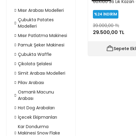
60X100 36 Lık Kazan
Sakarya)
Mısır Arabası Modelleri
%24
İNDİRİM
Çubukta Patates
39.000,00 TL
Modelleri
29.500,00 TL
Mısır Patlatma Makinesi
Pamuk Şeker Makinesi
Sepete Ek
Çubukta Waffle
Çikolata Şelalesi
Simit Arabası Modelleri
Pilav Arabası
Osmanlı Macunu
Arabası
Hot Dog Arabaları
İçecek Ekipmanları
Kar Dondurma
Makinesi Snow Flake