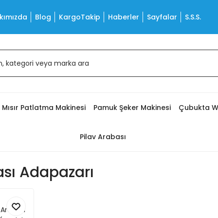
kımızda
Blog
KargoTakip
Haberler
Sayfalar
S.S.S.
Mısır Patlatma Makinesi
Pamuk Şeker Makinesi
Çubukta W
Pilav Arabası
ası Adapazarı
 Arabası