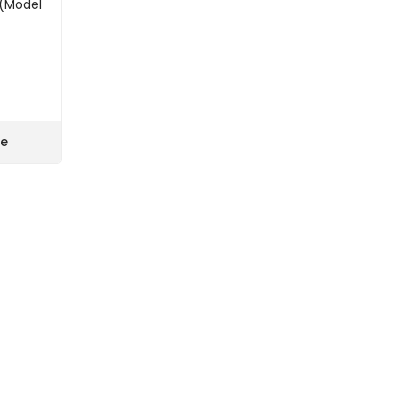
 (Model
le