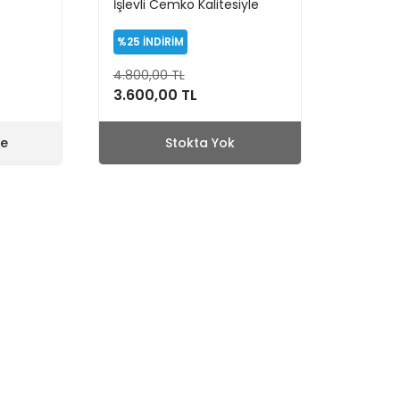
İşlevli Cemko Kalitesiyle
(ORDU MODELİ)
%25
İNDİRİM
4.800,00 TL
3.600,00 TL
le
Stokta Yok