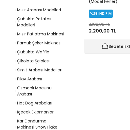
(Model Fener)
Mısır Arabası Modelleri
%29
İNDİRİM
Çubukta Patates
3.100,00 TL
Modelleri
2.200,00 TL
Mısır Patlatma Makinesi
Pamuk Şeker Makinesi
Sepete Ek
Çubukta Waffle
Çikolata Şelalesi
Simit Arabası Modelleri
Pilav Arabası
Osmanlı Macunu
Arabası
Hot Dog Arabaları
İçecek Ekipmanları
Kar Dondurma
Makinesi Snow Flake