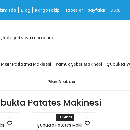
kımızda
Blog
KargoTakip
Haberler
Sayfalar
S.S.S.
Mısır Patlatma Makinesi
Pamuk Şeker Makinesi
Çubukta W
Pilav Arabası
bukta Patates Makinesi
Tükendi
kinesi
Çubukta Patates Makinesi 3