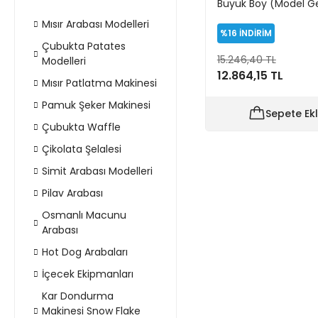
Büyük Boy (Model G
Mısır Arabası Modelleri
%16
İNDİRİM
Çubukta Patates
15.246,40 TL
Modelleri
12.864,15 TL
Mısır Patlatma Makinesi
Pamuk Şeker Makinesi
Sepete Ek
Çubukta Waffle
Çikolata Şelalesi
Simit Arabası Modelleri
Pilav Arabası
Osmanlı Macunu
Arabası
Hot Dog Arabaları
İçecek Ekipmanları
Kar Dondurma
Makinesi Snow Flake