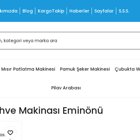
kımızda
Blog
KargoTakip
Haberler
Sayfalar
S.S.S.
Mısır Patlatma Makinesi
Pamuk Şeker Makinesi
Çubukta W
Pilav Arabası
ve Makinası Eminönü
ası