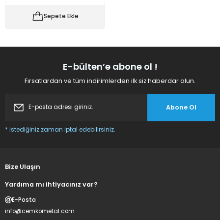
 Makineleri
kineleri
Sepete Ekle
i
mış Mısır) Makinesi
es Malzemeleri
E-bülten’e abone ol !
Fırsatlardan ve tüm indirimlerden ilk siz haberdar olun.
abaları
Abone Ol
edek Parça
* istediğiniz zaman iptal edebilirsiniz.
 Patlatma) Yedek Parça
abaları
Bize Ulaşın
tates Arabaları
Yardıma mı ihtiyacınız var?
E-Posta
Yedek Parça
info@cemkometal.com