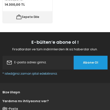
14.300,00 TL
 Makineleri
kineleri
Sepete Ekle
i
mış Mısır) Makinesi
es Malzemeleri
E-bülten’e abone ol !
abaları
Fırsatlardan ve tüm indirimlerden ilk siz haberdar olun.
edek Parça
Abone Ol
 Patlatma) Yedek Parça
* istediğiniz zaman iptal edebilirsiniz.
abaları
tates Arabaları
Bize Ulaşın
Yardıma mı ihtiyacınız var?
Yedek Parça
E-Posta