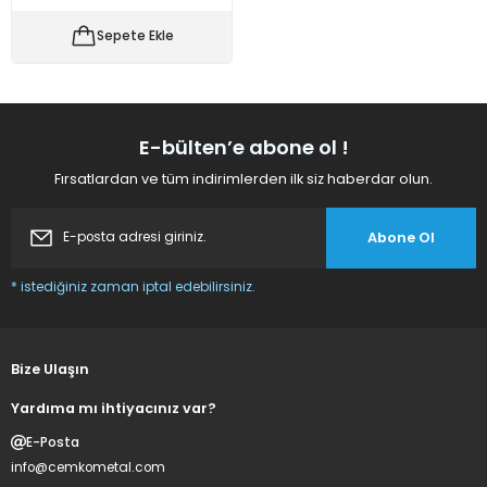
 Makineleri
kineleri
Sepete Ekle
i
mış Mısır) Makinesi
es Malzemeleri
E-bülten’e abone ol !
Fırsatlardan ve tüm indirimlerden ilk siz haberdar olun.
abaları
Abone Ol
edek Parça
* istediğiniz zaman iptal edebilirsiniz.
 Patlatma) Yedek Parça
abaları
Bize Ulaşın
tates Arabaları
Yardıma mı ihtiyacınız var?
E-Posta
Yedek Parça
info@cemkometal.com