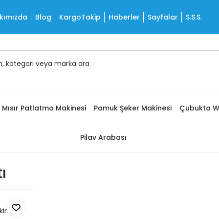
kımızda
Blog
KargoTakip
Haberler
Sayfalar
S.S.S.
Mısır Patlatma Makinesi
Pamuk Şeker Makinesi
Çubukta W
Pilav Arabası
tı
kinası 5