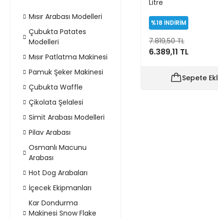
Litre
Mısır Arabası Modelleri
%18
İNDİRİM
Çubukta Patates
7.819,50 TL
Modelleri
6.389,11 TL
Mısır Patlatma Makinesi
Pamuk Şeker Makinesi
Sepete Ek
Çubukta Waffle
Çikolata Şelalesi
Simit Arabası Modelleri
Pilav Arabası
Osmanlı Macunu
Arabası
Hot Dog Arabaları
İçecek Ekipmanları
Kar Dondurma
Makinesi Snow Flake