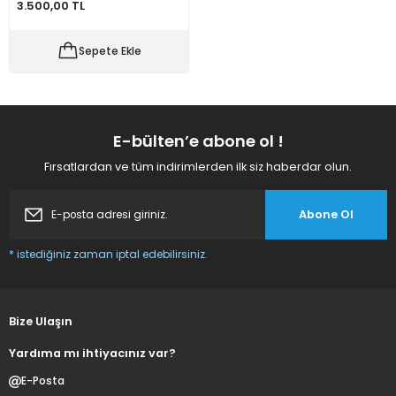
3.500,00 TL
 Makineleri
kineleri
Sepete Ekle
i
mış Mısır) Makinesi
es Malzemeleri
E-bülten’e abone ol !
abaları
Fırsatlardan ve tüm indirimlerden ilk siz haberdar olun.
edek Parça
Abone Ol
 Patlatma) Yedek Parça
* istediğiniz zaman iptal edebilirsiniz.
abaları
Bize Ulaşın
tates Arabaları
Yardıma mı ihtiyacınız var?
Yedek Parça
E-Posta