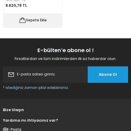
8.820,78 TL
 Makineleri
kineleri
Sepete Ekle
i
mış Mısır) Makinesi
es Malzemeleri
E-bülten’e abone ol !
abaları
Fırsatlardan ve tüm indirimlerden ilk siz haberdar olun.
edek Parça
Abone Ol
 Patlatma) Yedek Parça
* istediğiniz zaman iptal edebilirsiniz.
abaları
tates Arabaları
Bize Ulaşın
Yardıma mı ihtiyacınız var?
Yedek Parça
E-Posta