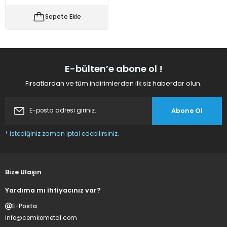
 Makineleri
kineleri
Sepete Ekle
i
mış Mısır) Makinesi
es Malzemeleri
E-bülten’e abone ol !
Fırsatlardan ve tüm indirimlerden ilk siz haberdar olun.
abaları
Abone Ol
edek Parça
* istediğiniz zaman iptal edebilirsiniz.
 Patlatma) Yedek Parça
abaları
Bize Ulaşın
tates Arabaları
Yardıma mı ihtiyacınız var?
E-Posta
Yedek Parça
info@cemkometal.com