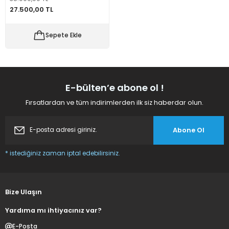
27.500,00 TL
 Makineleri
kineleri
Sepete Ekle
i
mış Mısır) Makinesi
es Malzemeleri
E-bülten’e abone ol !
abaları
Fırsatlardan ve tüm indirimlerden ilk siz haberdar olun.
edek Parça
Abone Ol
 Patlatma) Yedek Parça
* istediğiniz zaman iptal edebilirsiniz.
abaları
tates Arabaları
Bize Ulaşın
Yardıma mı ihtiyacınız var?
Yedek Parça
E-Posta