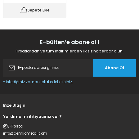
 Makineleri
kineleri
Sepete Ekle
i
mış Mısır) Makinesi
es Malzemeleri
E-bülten’e abone ol !
Fırsatlardan ve tüm indirimlerden ilk siz haberdar olun.
abaları
Abone Ol
edek Parça
* istediğiniz zaman iptal edebilirsiniz.
 Patlatma) Yedek Parça
abaları
Bize Ulaşın
tates Arabaları
Yardıma mı ihtiyacınız var?
E-Posta
Yedek Parça
info@cemkometal.com