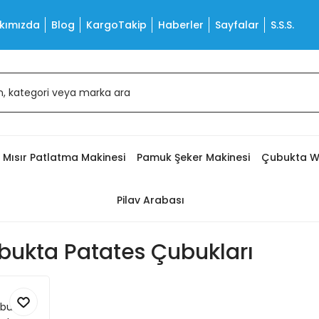
kımızda
Blog
KargoTakip
Haberler
Sayfalar
S.S.S.
Mısır Patlatma Makinesi
Pamuk Şeker Makinesi
Çubukta W
Pilav Arabası
bukta Patates Çubukları
ukları