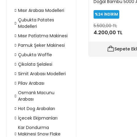
Doğal Bambu 5000 
4mm Ücretsiz Karg
Mısır Arabası Modelleri
%24
İNDİRİM
Çubukta Patates
5.500,00 TL
Modelleri
4.200,00 TL
Mısır Patlatma Makinesi
Pamuk Şeker Makinesi
Sepete Ek
Çubukta Waffle
Çikolata Şelalesi
Simit Arabası Modelleri
Pilav Arabası
Osmanlı Macunu
Arabası
Hot Dog Arabaları
İçecek Ekipmanları
Kar Dondurma
Makinesi Snow Flake