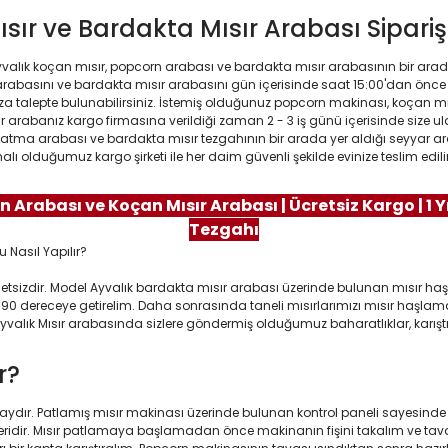
ısır ve Bardakta Mısır Arabası Sipar
valık koçan mısır, popcorn arabası ve bardakta mısır arabasının bir arad
ır arabasını ve bardakta mısır arabasını gün içerisinde saat 15:00'dan önce
a talepte bulunabilirsiniz. İstemiş olduğunuz popcorn makinası, koçan mıs
ar arabanız kargo firmasına verildiği zaman 2 - 3 iş günü içerisinde size u
latma arabası ve bardakta mısır tezgahının bir arada yer aldığı seyyar ar
ı olduğumuz kargo şirketi ile her daim güvenli şekilde evinize teslim edilir
n Arabası ve Koçan Mısır Arabası | Ücretsiz Kargo | 1 
Tezgahı
sizdir. Model Ayvalık bardakta mısır arabası üzerinde bulunan mısır haşl
receye getirelim. Daha sonrasında taneli mısırlarımızı mısır haşlama ka
Ayvalık Mısır arabasında sizlere göndermiş olduğumuz baharatlıklar, karıştı
r?
ır. Patlamış mısır makinası üzerinde bulunan kontrol paneli sayesinde hızlı
idir. Mısır patlamaya başlamadan önce makinanın fişini takalım ve tava