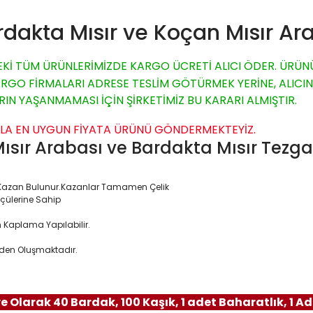
dakta Mısır ve Koçan Mısır Ar
İ TÜM ÜRÜNLERİMİZDE KARGO ÜCRETİ ALICI ÖDER. ÜRÜNÜ
 FİRMALARI ADRESE TESLİM GÖTÜRMEK YERİNE, ALICININ 
RIN YAŞANMAMASI İÇİN ŞİRKETİMİZ BU KARARI ALMIŞTIR.
YLA EN UYGUN FİYATA ÜRÜNÜ GÖNDERMEKTEYİZ.
sır Arabası ve Bardakta Mısır Tezgahı
ma Kazan Bulunur.Kazanlar Tamamen Çelik
Ölçülerine Sahip
Kaplama Yapılabilir.
erden Oluşmaktadır.
e Olarak 4
0 Bardak, 100 Kaşık, 1 adet Baharatlık, 1 A