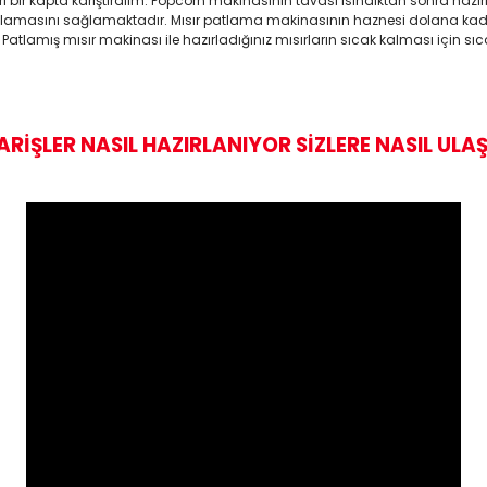
yrı bir kapta karıştıralım. Popcorn makinasının tavası ısındıktan sonra h
masını sağlamaktadır. Mısır patlama makinasının haznesi dolana kadar mı
tlamış mısır makinası ile hazırladığınız mısırların sıcak kalması için sıca
ARİŞLER NASIL HAZIRLANIYOR SİZLERE NASIL ULAŞ