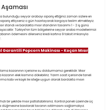
iş Aşaması
a bulunduğu seyyar arabayı sipariş ettiğiniz zaman sizlere en
 sipariş ettiyseniz o gün hazırlayarak kargoya teslim etmekteyiz.
ır standı ve bardakta mısır standının tasarımı 1 - 2 iş günü
laşacaktır. Türkiye'nin tüm bölgelerine seyyar araba modellerimizi
abanın ödemesini dilerseniz kredi kartına 9 taksit imkanıyla
.
Yıl Garantili Popcorn Makinası - Koçan Mısır
ama kazanının içerisine su doldurmamız gereklidir. Mısır
zanın elek kısmına dökebiliriz. Yarım saat içerisinde taneli
rma kabı ve kaşık ile isteğe uygun olarak bardakta mısırı
 bir şekilde mısır patlatabilirsiniz. Kontrol paneli üzerinde üç
 düğmesine basılarak tavanın ısıtılmasını sağlamalıyız.