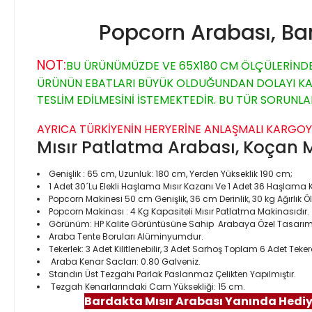
Popcorn Arabası, Bar
NOT:
BU ÜRÜNÜMÜZDE VE 65X180 CM ÖLÇÜLERİNDEK
ÜRÜNÜN EBATLARI BÜYÜK OLDUĞUNDAN DOLAYI KARGO
TESLİM EDİLMESİNİ İSTEMEKTEDİR. BU TÜR SORUNLA
AYRICA TÜRKİYENİN HERYERİNE ANLAŞMALI KARGO
Mısır Patlatma Arabası, Koçan Mı
Genişlik : 65 cm, Uzunluk: 180 cm, Yerden Yükseklik 190 cm;
1 Adet 30´Lu Elekli Haşlama Mısır Kazanı Ve 1 Adet 36 Haşla
Popcorn Makinesi
50 cm Genişlik, 36 cm Derinlik, 30 kg Ağırlık 
Popcorn Makinası : 4 Kg Kapasiteli Mısır Patlatma Makinasıdır.
Görünüm: HP Kalite Görüntüsüne Sahip Arabaya Özel Tasarım 
Araba Tente Boruları Alüminyumdur.
Tekerlek: 3 Adet Kilitlenebilir, 3 Adet Sarhoş Toplam 6 Adet Tek
Araba Kenar Sacları: 0.80 Galveniz.
Standın Üst Tezgahı Parlak Paslanmaz Çelikten Yapılmıştır.
Tezgah Kenarlarındaki Cam Yüksekliği: 15 cm.
Bardakta Mısır Arabası Yanında Hediy