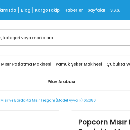
kımızda
Blog
KargoTakip
Haberler
Sayfalar
S.S.S.
Mısır Patlatma Makinesi
Pamuk Şeker Makinesi
Çubukta W
Pilav Arabası
Mısır ve Bardakta Mısır Tezgahı (Model Ayvalık) 65x180
Popcorn Mısır 