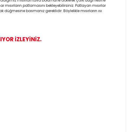
azırladığımız mısırları tava bölümüne dökerek çark düğmesine
sırların patlamasını bekleyebilirsiniz. Patlayan mısırlar
k düğmesine basmanız gereklidir. Böylelikle mısırların ısı
IYOR İZLEYİNİZ.