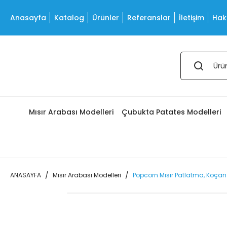
Anasayfa
Katalog
Ürünler
Referanslar
İletişim
Hak
Mısır Arabası Modelleri
Çubukta Patates Modelleri
ANASAYFA
Mısır Arabası Modelleri
Popcorn Mısır Patlatma, Koçan 