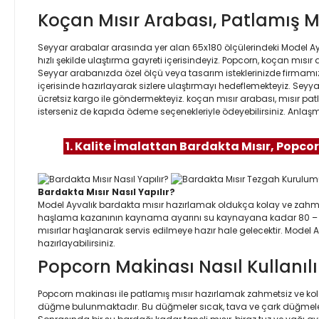
Koçan Mısır Arabası, Patlamış M
Seyyar arabalar arasında yer alan 65x180 ölçülerindeki Model Ay
hızlı şekilde ulaştırma gayreti içerisindeyiz. Popcorn, koçan mıs
Seyyar arabanızda özel ölçü veya tasarım isteklerinizde firmamız
içerisinde hazırlayarak sizlere ulaştırmayı hedeflemekteyiz. Seyy
ücretsiz kargo ile göndermekteyiz. koçan mısır arabası, mısır pat
isterseniz de kapıda ödeme seçenekleriyle ödeyebilirsiniz. Anlaşmal
1. Kalite İmalattan Bardakta Mısır, Popcor
Bardakta Mısır Nasıl Yapılır?
Model Ayvalık bardakta mısır hazırlamak oldukça kolay ve zahmet
haşlama kazanının kaynama ayarını su kaynayana kadar 80 – 90 de
mısırlar haşlanarak servis edilmeye hazır hale gelecektir. Model 
hazırlayabilirsiniz.
Popcorn Makinası Nasıl Kullanılı
Popcorn makinası ile patlamış mısır hazırlamak zahmetsiz ve kolayd
düğme bulunmaktadır. Bu düğmeler sıcak, tava ve çark düğmeler