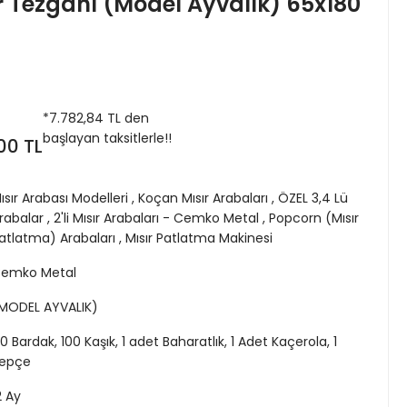
r Tezgahı (Model Ayvalık) 65x180
*
7.782,84 TL
den
başlayan taksitlerle!!
00 TL
ısır Arabası Modelleri
,
Koçan Mısır Arabaları
,
ÖZEL 3,4 Lü
rabalar
,
2'li Mısır Arabaları - Cemko Metal
,
Popcorn (Mısır
atlatma) Arabaları
,
Mısır Patlatma Makinesi
emko Metal
MODEL AYVALIK)
0 Bardak, 100 Kaşık, 1 adet Baharatlık, 1 Adet Kaçerola, 1
epçe
2 Ay