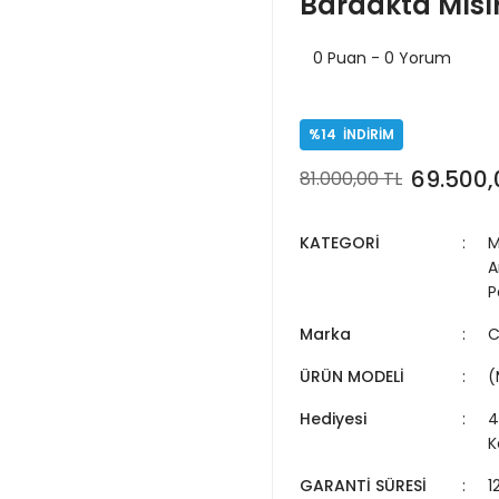
Bardakta Mısı
0 Puan - 0 Yorum
%14
İNDİRİM
69.500,
81.000,00 TL
KATEGORİ
M
A
P
Marka
C
ÜRÜN MODELİ
(
Hediyesi
4
K
GARANTİ SÜRESİ
1