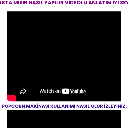
KTA MISIR NASIL YAPILIR VİDEOLU ANLATIM İYİ SEY
POPCORN MAKİNASI KULLANIMI NASIL OLUR İZLEYİNİZ.