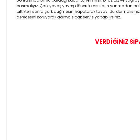
Sonrasında bir su bardağı kadar taneli mısır, biraz tuz ve yağı a
basmalıyız. Çark yavaş yavaş dönerek mısırların yanmadan patla
bittikten sonra çark düğmesini kapatarak tavayı durdurmalısınız Pa
derecesini koruyarak daima sıcak servis yapabilirsiniz.
VERDİĞİNİZ SİP