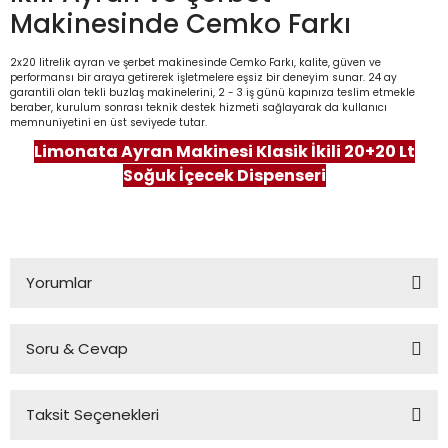
Makinesinde Cemko Farkı
2x20 litrelik ayran ve şerbet makinesinde Cemko Farkı, kalite, güven ve
performansı bir araya getirerek işletmelere eşsiz bir deneyim sunar. 24 ay
garantili olan tekli buzlaş makinelerini, 2 - 3 iş günü kapınıza teslim etmekle
beraber, kurulum sonrası teknik destek hizmeti sağlayarak da kullanıcı
memnuniyetini en üst seviyede tutar.
Limonata Ayran Makinesi Klasik İkili 20+20 Lt
Soğuk İçecek Dispenseri
Yorumlar
Soru & Cevap
Bu ürüne ilk yorumu siz yapın!
Taksit Seçenekleri
Yorum Yaz
Ürün hakkında henüz soru sorulmamış.