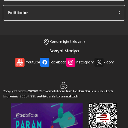
%8
İNDİRİM
Politikalar
68.145,32 TL
62.649,73 TL
Sepete Ekle
Konum için tıklayınız
Sosyal Medya
Youtube
Facebook
Instagram
x.com
Copyright 2009-2026© Cemkometal.com tüm Hakları Saklıdır. Kredi kartı
bilgileriniz 256bit SSL sertifikası ile korunmaktadır.