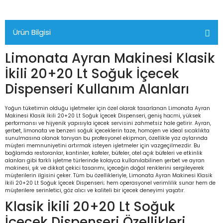
Ürün Bilgisi
Limonata Ayran Makinesi Klasik
İkili 20+20 Lt Soğuk İçecek
Dispenseri Kullanım Alanları
Yoğun tüketimin olduğu işletmeler için özel olarak tasarlanan Limonata Ayran
Makinesi Klasik İkili 20+20 Lt Soğuk İçecek Dispenseri, geniş hacmi, yüksek
performansı ve hijyenik yapısıyla içecek servisini zahmetsiz hale getirir. Ayran,
şerbet, limonata ve benzeri soğuk içeceklerin taze, homojen ve ideal sıcaklıkta
sunulmasına olanak tanıyan bu profesyonel ekipman, özellikle yaz aylarında
müşteri memnuniyetini artırmak isteyen işletmeler için vazgeçilmezdir. Bu
bağlamda restoranlar, kantinler, kafeler, büfeler, otel açık büfeleri ve etkinlik
alanları gibi farklı işletme türlerinde kolayca kullanılabilinen şerbet ve ayran
makinesi, şık ve dikkat çekici tasarımı, içeceğin doğal renklerini sergileyerek
müşterilerin ilgisini çeker. Tüm bu özellikleriyle, Limonata Ayran Makinesi Klasik
İkili 20+20 Lt Soğuk İçecek Dispenseri; hem operasyonel verimlilik sunar hem de
müşterilere serinletici, göz alıcı ve kaliteli bir içecek deneyimi yaşatır.
Klasik İkili 20+20 Lt Soğuk
İçecek Dispenseri Özellikleri