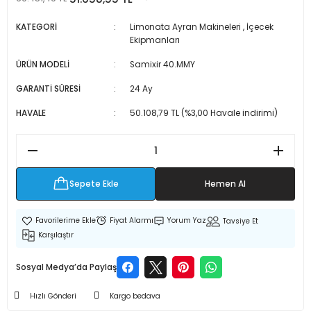
 Makineleri
kineleri
KATEGORİ
Limonata Ayran Makineleri
,
İçecek
Ekipmanları
i
mış Mısır) Makinesi
ÜRÜN MODELİ
Samixir 40.MMY
es Malzemeleri
GARANTİ SÜRESİ
24 Ay
HAVALE
50.108,79 TL (%3,00 Havale indirimi)
abaları
edek Parça
Sepete Ekle
Hemen Al
 Patlatma) Yedek Parça
abaları
Fiyat Alarmı
Yorum Yaz
Tavsiye Et
Karşılaştır
tates Arabaları
Sosyal Medya’da Paylaş
Yedek Parça
Hızlı Gönderi
Kargo bedava