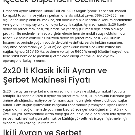
Limonata Ayran Makinesi Klasik İkili 20+20 Lt Soğuk İçecek Dispenseri modeli,
kompakt tasarımı ve yüksek performansıyla dikkat çeker. 365x520x665 mm
ölçülerine sahip olan bu makine, dar alanlarda bile rahatlıkla konumlandırılabilir
ve ergonomik yapısıyla kullanıcıya kolaylık sağlar. Aynı zamanda 2x20 litrelik
ayran ve şerbet makinesi, taşınması ve yer değiştirilmesi açısından oldukça
pratiktir. Bu nedenle hem sabit işletmelerde hem de mobil satış noktalarında
rahatlıkla tercih edilebilir. O yüzden ayran ve şerbet makinesi, 2x20 litrelik
haznesi sayesinde yoğun saatlerde dahi kesintisiz servis imkânı sunarken,
soğutma performansıyla (750 W) da içeceklerin ideal sıcaklıkta kalmasını
sağlar. Ayrıca 230V 50 Hz. besleme voltajı ve 5600 W enerji tüketimi sayesinde,
hem sabit hem de taşınabilir işletmelerde enerji verimliliği sağlayarak
operasyonel kolaylık sunar.
2x20 lt Klasik İkili Ayran ve
Şerbet Makinesi Fiyatı
2x20 litre ayran ve şerbet makinesi sanılanın aksine oldukça makul fiyatlara
sahiptir. Bu nedenle 2x20 lt ayran ve şerbet makinesi, uzun ömürlü kullanım göz
önüne alındığında, maliyet-performans açısından işletmelere ciddi avantajlar
sunar. Hem küçük işletmelerin bütçesini zorlamadan profesyonel içecek servisi
yapmalarını sağlar hem de yatırımın kısa sürede geri dönüşünü mümkün kılar.
Özellikle yaz sezonlarında artan talep göz önüne alındığında, 2x20 litre ayran ve
şerbet makinesi satışları artırmak ve kârlılığı yükseltmek isteyen işletmeler için
ekonomik ve kazançlı bir tercihtir.
İkili Ayran ve Şerbet