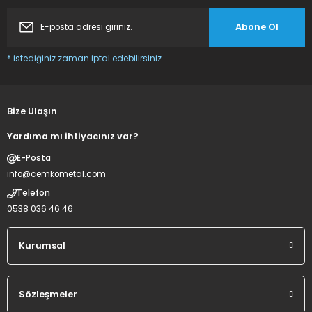
Sepete Ekle
Abone Ol
* istediğiniz zaman iptal edebilirsiniz.
Yeni
Panoramik Üçlü 10+10+10 Soğuk İçecek Dispenseri Limonata Ayran ve Şe
Bize Ulaşın
Yardıma mı ihtiyacınız var?
%14
İNDİRİM
E-Posta
79.804,00 TL
69.000,00 TL
info@cemkometal.com
Telefon
Sepete Ekle
0538 036 46 46
Kurumsal
Yeni
Panoramik İkili 10+10 Lt Soğuk İçecek Dispenseri Limonata Ayran Makine
Sözleşmeler