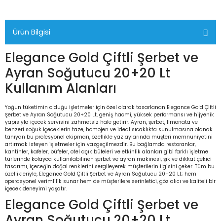
Ürün Bilgisi
Elegance Gold Çiftli Şerbet ve
Ayran Soğutucu 20+20 Lt
Kullanım Alanları
Yoğun tüketimin olduğu işletmeler için özel olarak tasarlanan Elegance Gold Çiftli
Şerbet ve Ayran Soğutucu 20+20 Lt, geniş hacmi, yüksek performansı ve hijyenik
yapısıyla içecek servisini zahmetsiz hale getirir. Ayran, şerbet, limonata ve
benzeri soğuk içeceklerin taze, homojen ve ideal sıcaklıkta sunulmasına olanak
tanıyan bu profesyonel ekipman, özellikle yaz aylarında müşteri memnuniyetini
artırmak isteyen işletmeler için vazgeçilmezdir. Bu bağlamda restoranlar,
kantinler, kafeler, büfeler, otel açık büfeleri ve etkinlik alanları gibi farklı işletme
türlerinde kolayca kullanılabilinen şerbet ve ayran makinesi, şık ve dikkat çekici
tasarımı, içeceğin doğal renklerini sergileyerek müşterilerin ilgisini çeker. Tüm bu
özellikleriyle, Elegance Gold Çiftli Şerbet ve Ayran Soğutucu 20+20 Lt; hem
operasyonel verimlilik sunar hem de müşterilere serinletici, göz alıcı ve kaliteli bir
içecek deneyimi yaşatır.
Elegance Gold Çiftli Şerbet ve
Ayran Soğutucu 20+20 Lt