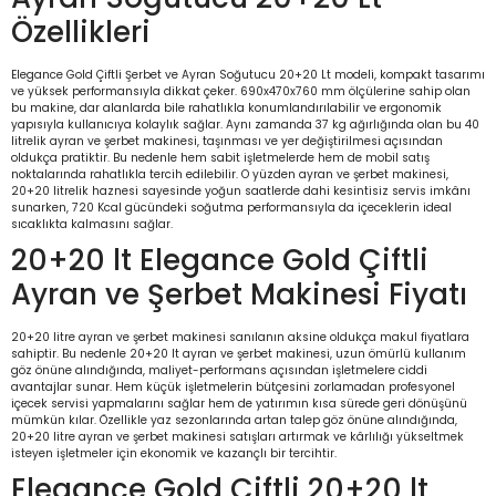
Özellikleri
Elegance Gold Çiftli Şerbet ve Ayran Soğutucu 20+20 Lt modeli, kompakt tasarımı
ve yüksek performansıyla dikkat çeker. 690x470x760 mm ölçülerine sahip olan
bu makine, dar alanlarda bile rahatlıkla konumlandırılabilir ve ergonomik
yapısıyla kullanıcıya kolaylık sağlar. Aynı zamanda 37 kg ağırlığında olan bu 40
litrelik ayran ve şerbet makinesi, taşınması ve yer değiştirilmesi açısından
oldukça pratiktir. Bu nedenle hem sabit işletmelerde hem de mobil satış
noktalarında rahatlıkla tercih edilebilir. O yüzden ayran ve şerbet makinesi,
20+20 litrelik haznesi sayesinde yoğun saatlerde dahi kesintisiz servis imkânı
sunarken, 720 Kcal gücündeki soğutma performansıyla da içeceklerin ideal
sıcaklıkta kalmasını sağlar.
20+20 lt Elegance Gold Çiftli
Ayran ve Şerbet Makinesi Fiyatı
20+20 litre ayran ve şerbet makinesi sanılanın aksine oldukça makul fiyatlara
sahiptir. Bu nedenle 20+20 lt ayran ve şerbet makinesi, uzun ömürlü kullanım
göz önüne alındığında, maliyet-performans açısından işletmelere ciddi
avantajlar sunar. Hem küçük işletmelerin bütçesini zorlamadan profesyonel
içecek servisi yapmalarını sağlar hem de yatırımın kısa sürede geri dönüşünü
mümkün kılar. Özellikle yaz sezonlarında artan talep göz önüne alındığında,
20+20 litre ayran ve şerbet makinesi satışları artırmak ve kârlılığı yükseltmek
isteyen işletmeler için ekonomik ve kazançlı bir tercihtir.
Elegance Gold Çiftli 20+20 lt