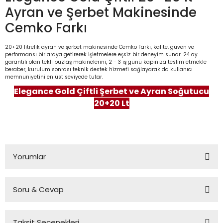
Ayran ve Şerbet Makinesinde
Cemko Farkı
20+20 litrelik ayran ve şerbet makinesinde Cemko Farkı, kalite, güven ve
performansı bir araya getirerek işletmelere eşsiz bir deneyim sunar. 24 ay
garantili olan tekli buzlaş makinelerini, 2 - 3 iş günü kapınıza teslim etmekle
beraber, kurulum sonrası teknik destek hizmeti sağlayarak da kullanıcı
memnuniyetini en üst seviyede tutar.
Elegance Gold Çiftli Şerbet ve Ayran Soğutucu
20+20 Lt
Yorumlar
Soru & Cevap
Bu ürüne ilk yorumu siz yapın!
Taksit Seçenekleri