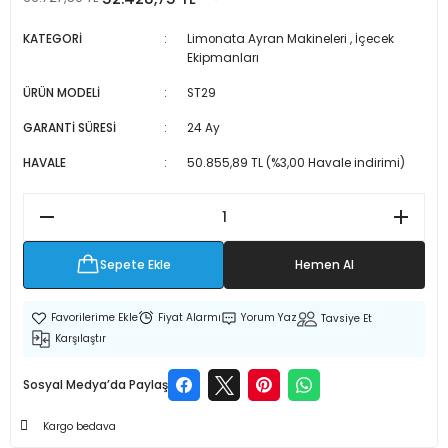
 Makineleri
kineleri
KATEGORİ
Limonata Ayran Makineleri
,
İçecek
Ekipmanları
i
mış Mısır) Makinesi
ÜRÜN MODELİ
ST29
es Malzemeleri
GARANTİ SÜRESİ
24 Ay
HAVALE
50.855,89 TL (%3,00 Havale indirimi)
abaları
edek Parça
Sepete Ekle
Hemen Al
 Patlatma) Yedek Parça
abaları
Fiyat Alarmı
Yorum Yaz
Tavsiye Et
Karşılaştır
tates Arabaları
Sosyal Medya’da Paylaş
Yedek Parça
Kargo bedava