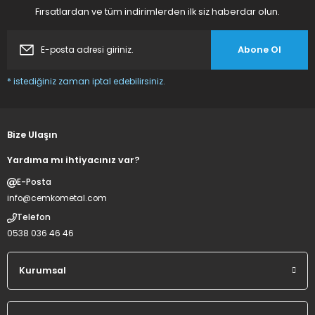
Deneyimini Paylaş
Gönder
Fırsatlardan ve tüm indirimlerden ilk siz haberdar olun.
Sepete Ekle
Abone Ol
* istediğiniz zaman iptal edebilirsiniz.
Yeni
Çiftli - İkili Ayran ve Şerbet Soğutucu 20+20 lt ST13
Bize Ulaşın
Yardıma mı ihtiyacınız var?
%20
İNDİRİM
E-Posta
45.279,38 TL
36.223,50 TL
info@cemkometal.com
Telefon
Sepete Ekle
0538 036 46 46
Kurumsal