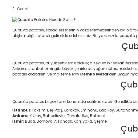
Genel
Çubukta patates, sokak lezzetlerinin vazgeçilmezlerinden biri olarak ö
atıştırmalığı satarak gelir elde edebilirsiniz. Bu yazımızda çubukta pa
Çub
Çubukta patates, büyük şehirlerde oldukça sevilen bir sokak lezzeti
Ankara, İstanbul, İzmir gibi büyük şehirlerde yoğun nüfus, hareketli s
patates arabasını ve malzemelerini
Cemko Metal
’den uygun fiyatl
Çubu
Çubukta patates birçok farklı konumda satılmaktadır. Genellikle bü
İstanbul
: Taksim, Beşiktaş, Karaköy, Eminönü, Kadıköy, Sultanahm
Ankara
: Kızılay, Bahçelievler, Tunalı, Ulus, Batıkent
İzmir
: Buca, Bornova, Alsancak, Karşıyaka, Çeşme
Çubu