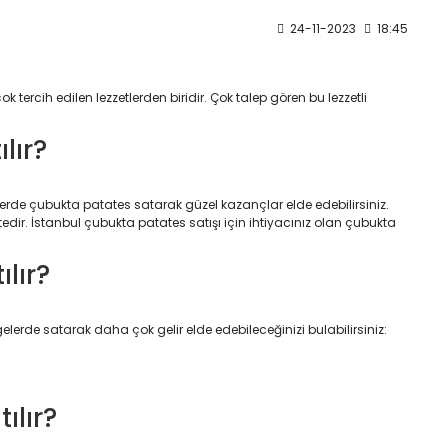
24-11-2023
18:45
 tercih edilen lezzetlerden biridir. Çok talep gören bu lezzetli
lır?
lerde çubukta patates satarak güzel kazançlar elde edebilirsiniz.
ktedir. İstanbul çubukta patates satışı için ihtiyacınız olan çubukta
ılır?
erde satarak daha çok gelir elde edebileceğinizi bulabilirsiniz:
ılır?