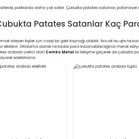
allerde, parklarda daha çok satılır. Çubukta patates satanlar, potansiyel mü
ubukta Patates Satanlar Kaç Par
ak isteyen kişiler için cazip bir gelir kaynağı olabilir. Ancak bu işte ne ka
nız etkilenir. Ortalama olarak ne kadar para kazanabileceğinizi merak ediy
ates arabası üretici olan
Cemko Metal
ile iletişime geçerek de çubukta p
iyaret edebilirsiniz.