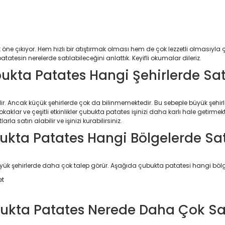
ne çıkıyor. Hem hızlı bir atıştırmak olması hem de çok lezzetli olmasıyla çok
tatesin nerelerde satılabileceğini anlattık. Keyifli okumalar dileriz.
ukta Patates Hangi Şehirlerde Satı
dir. Ancak küçük şehirlerde çok da bilinmemektedir. Bu sebeple büyük şehir
okaklar ve çeşitli etkinlikler çubukta patates işinizi daha karlı hale getirme
arla satın alabilir ve işinizi kurabilirsiniz.
kta Patates Hangi Bölgelerde Sat
yük şehirlerde daha çok talep görür. Aşağıda çubukta patatesi hangi bölgel
et
kta Patates Nerede Daha Çok Sat