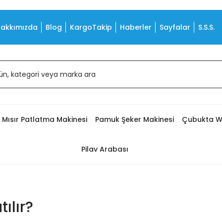
akkımızda
Blog
KargoTakip
Haberler
Sayfalar
S.S.S.
Mısır Patlatma Makinesi
Pamuk Şeker Makinesi
Çubukta W
Pilav Arabası
ılır?