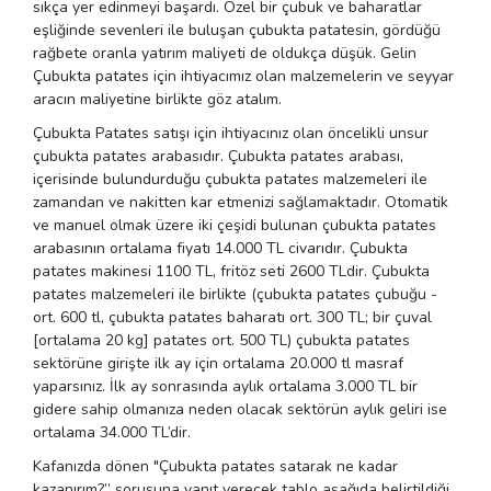
sıkça yer edinmeyi başardı. Özel bir çubuk ve baharatlar
eşliğinde sevenleri ile buluşan çubukta patatesin, gördüğü
rağbete oranla yatırım maliyeti de oldukça düşük. Gelin
Çubukta patates için ihtiyacımız olan malzemelerin ve seyyar
aracın maliyetine birlikte göz atalım.
Çubukta Patates satışı için ihtiyacınız olan öncelikli unsur
çubukta patates arabasıdır. Çubukta patates arabası,
içerisinde bulundurduğu çubukta patates malzemeleri ile
zamandan ve nakitten kar etmenizi sağlamaktadır. Otomatik
ve manuel olmak üzere iki çeşidi bulunan çubukta patates
arabasının ortalama fiyatı 14.000 TL civarıdır. Çubukta
patates makinesi 1100 TL, fritöz seti 2600 TLdir. Çubukta
patates malzemeleri ile birlikte (çubukta patates çubuğu -
ort. 600 tl, çubukta patates baharatı ort. 300 TL; bir çuval
[ortalama 20 kg] patates ort. 500 TL) çubukta patates
sektörüne girişte ilk ay için ortalama 20.000 tl masraf
yaparsınız. İlk ay sonrasında aylık ortalama 3.000 TL bir
gidere sahip olmanıza neden olacak sektörün aylık geliri ise
ortalama 34.000 TL’dir.
Kafanızda dönen "Çubukta patates satarak ne kadar
kazanırım?” sorusuna yanıt verecek tablo aşağıda belirtildiği