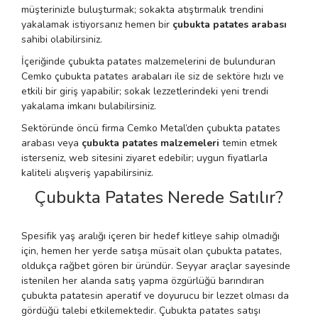
müşterinizle buluşturmak; sokakta atıştırmalık trendini
yakalamak istiyorsanız hemen bir
çubukta patates arabası
sahibi olabilirsiniz.
İçeriğinde çubukta patates malzemelerini de bulunduran
Cemko çubukta patates arabaları ile siz de sektöre hızlı ve
etkili bir giriş yapabilir; sokak lezzetlerindeki yeni trendi
yakalama imkanı bulabilirsiniz.
Sektöründe öncü firma Cemko Metal’den çubukta patates
arabası veya
çubukta patates malzemeleri
temin etmek
isterseniz, web sitesini ziyaret edebilir; uygun fiyatlarla
kaliteli alışveriş yapabilirsiniz.
Çubukta Patates Nerede Satılır?
Spesifik yaş aralığı içeren bir hedef kitleye sahip olmadığı
için, hemen her yerde satışa müsait olan çubukta patates,
oldukça rağbet gören bir üründür. Seyyar araçlar sayesinde
istenilen her alanda satış yapma özgürlüğü barındıran
çubukta patatesin aperatif ve doyurucu bir lezzet olması da
gördüğü talebi etkilemektedir. Çubukta patates satışı