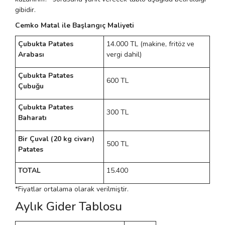
gibidir.
Cemko Matal ile Başlangıç Maliyeti
Çubukta Patates
14.000 TL (makine, fritöz ve
Arabası
vergi dahil)
Çubukta Patates
600 TL
Çubuğu
Çubukta Patates
300 TL
Baharatı
Bir Çuval (20 kg civarı)
500 TL
Patates
TOTAL
15.400
*Fiyatlar ortalama olarak verilmiştir.
Aylık Gider Tablosu