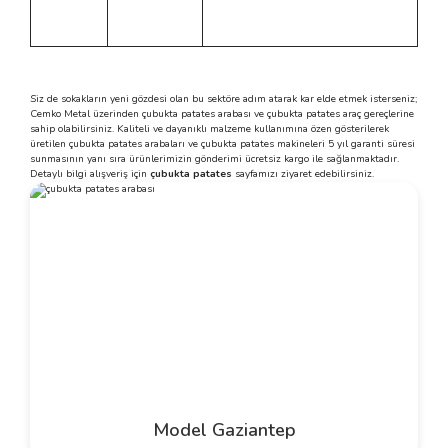
Siz de sokakların yeni gözdesi olan bu sektöre adım atarak kar elde etmek isterseniz;
Cemko Metal üzerinden çubukta patates arabası ve çubukta patates araç gereçlerine
sahip olabilirsiniz. Kaliteli ve dayanıklı malzeme kullanımına özen gösterilerek
üretilen çubukta patates arabaları ve çubukta patates makineleri 5 yıl garanti süresi
sunmasının yanı sıra ürünlerimizin gönderimi ücretsiz kargo ile sağlanmaktadır.
Detaylı bilgi alışveriş için
çubukta patates
sayfamızı ziyaret edebilirsiniz.
Model Gaziantep