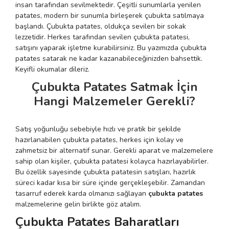
insan tarafından sevilmektedir. Çeşitli sunumlarla yenilen
 Makineleri
kineleri
patates, modern bir sunumla birleşerek çubukta satılmaya
başlandı. Çubukta patates, oldukça sevilen bir sokak
lezzetidir. Herkes tarafından sevilen çubukta patatesi,
i
mış Mısır) Makinesi
satışını yaparak işletme kurabilirsiniz. Bu yazımızda çubukta
patates satarak ne kadar kazanabileceğinizden bahsettik.
es Malzemeleri
Keyifli okumalar dileriz.
Çubukta Patates Satmak İçin
abaları
Hangi Malzemeler Gerekli?
edek Parça
Satış yoğunluğu sebebiyle hızlı ve pratik bir şekilde
 Patlatma) Yedek Parça
hazırlanabilen çubukta patates, herkes için kolay ve
zahmetsiz bir alternatif sunar. Gerekli aparat ve malzemelere
sahip olan kişiler, çubukta patatesi kolayca hazırlayabilirler.
abaları
Bu özellik sayesinde çubukta patatesin satışları, hazırlık
süreci kadar kısa bir süre içinde gerçekleşebilir. Zamandan
tates Arabaları
tasarruf ederek karda olmanızı sağlayan
çubukta patates
malzemelerine gelin birlikte göz atalım.
Yedek Parça
Çubukta Patates Baharatları