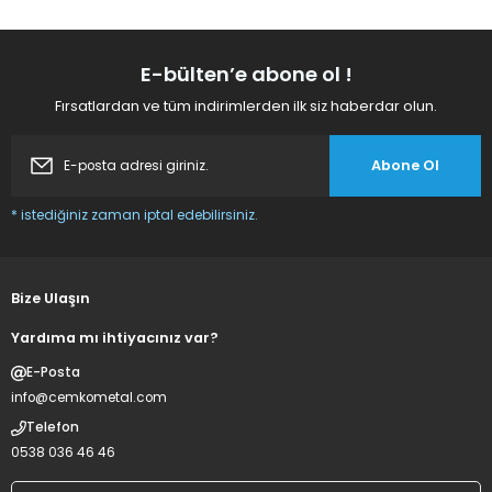
Ürün bilgilerinde hatalar bulunuyor.
Güvenli alışveriş.
Ürün fiyatı diğer sitelerden daha pahalı.
M... Y... | 20/05/2025
E-bülten’e abone ol !
Bu ürüne benzer farklı alternatifler olmalı.
Fırsatlardan ve tüm indirimlerden ilk siz haberdar olun.
Basitce istenilen ürüne ulaşılabilir .
G... K... | 10/12/2023
Abone Ol
Deneyimini Paylaş
* istediğiniz zaman iptal edebilirsiniz.
Gönder
Bize Ulaşın
Yardıma mı ihtiyacınız var?
E-Posta
info@cemkometal.com
Telefon
0538 036 46 46