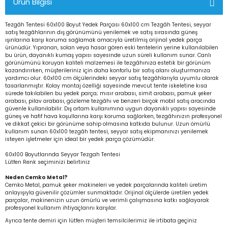
Ürün Bilgisi
Tezgâh Tentesi 60x100 Boyut Yedek Parçası 60x100 cm Tezgâh Tentesi, seyyar
satış tezgâhlarının dış görünümünü yenilemek ve satış sırasında güneş
ışınlarına karşı koruma sağlamak amacıyla üretilmiş orijinal yedek parça
ürünüdür. Yıpranan, solan veya hasar gören eski tentelerin yerine kullanılabilen
bu ürün, dayanıklı kumaş yapısı sayesinde uzun süreli kullanım sunar. Canlı
görünümünü koruyan kaliteli malzemesi ile tezgâhınıza estetik bir görünüm
kazandırırken, müşterileriniz için daha konforlu bir satış alanı oluşturmanıza
yardımcı olur. 60x100 cm ölçülerindeki seyyar satış tezgâhlarıyla uyumlu olarak
tasarlanmıştır. Kolay montaj özelliği sayesinde mevcut tente iskeletine kısa
sürede takılabilen bu yedek parça; mısır arabası, simit arabası, pamuk şeker
arabası, pilav arabası, gözleme tezgâhı ve benzeri birçok mobil satış aracında
güvenle kullanılabilir. Dış ortam kullanımına uygun dayanıklı yapısı sayesinde
güneş ve hafif hava koşullarına karşı koruma sağlarken, tezgâhınızın profesyonel
ve dikkat çekici bir görünüme sahip olmasına katkıda bulunur. Uzun ömürlü
kullanım sunan 60x100 tezgâh tentesi, seyyar satış ekipmanınızı yenilemek
isteyen işletmeler için ideal bir yedek parça çözümüdür.
60x100 Boyutlarında Seyyar Tezgah Tentesi
Lütfen Renk seçiminizi belirtiniz
Neden Cemko Metal?
Cemko Metal, pamuk şeker makineleri ve yedek parçalarında kaliteli üretim
anlayışıyla güvenilir çözümler sunmaktadır. Orijinal ölçülerde üretilen yedek
parçalar, makinenizin uzun ömürlü ve verimli çalışmasına katkı sağlayarak
profesyonel kullanım ihtiyaçlarını karşılar.
Ayrıca tente demiri için lütfen müşteri temsilcilerimiz ile irtibata geçiniz