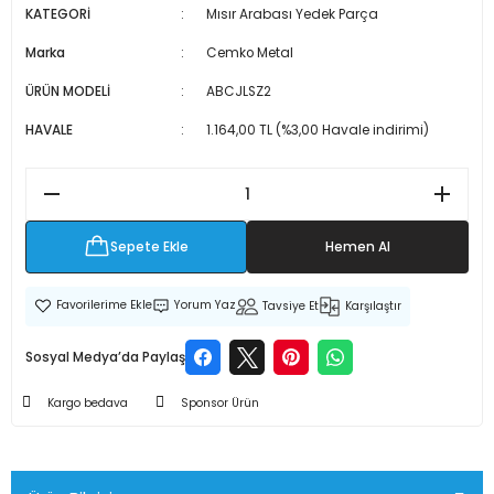
KATEGORİ
Mısır Arabası Yedek Parça
 Makineleri
kineleri
Marka
Cemko Metal
i
mış Mısır) Makinesi
ÜRÜN MODELİ
ABCJLSZ2
HAVALE
1.164,00 TL (%3,00 Havale indirimi)
es Malzemeleri
abaları
edek Parça
Sepete Ekle
Hemen Al
 Patlatma) Yedek Parça
Yorum Yaz
Tavsiye Et
Karşılaştır
abaları
Sosyal Medya’da Paylaş
Kargo bedava
Sponsor Ürün
tates Arabaları
Yedek Parça