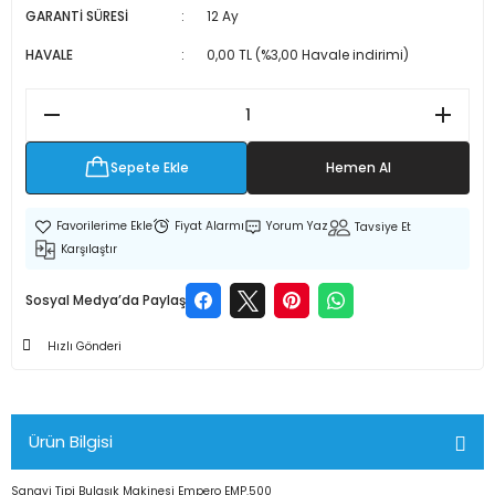
GARANTİ SÜRESİ
12 Ay
 Makineleri
kineleri
HAVALE
0,00 TL (%3,00 Havale indirimi)
i
mış Mısır) Makinesi
es Malzemeleri
Sepete Ekle
Hemen Al
abaları
Fiyat Alarmı
Yorum Yaz
Tavsiye Et
edek Parça
Karşılaştır
 Patlatma) Yedek Parça
Sosyal Medya’da Paylaş
Hızlı Gönderi
abaları
tates Arabaları
Ürün Bilgisi
Yedek Parça
Sanayi Tipi Bulaşık Makinesi Empero EMP.500