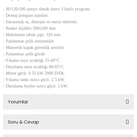
- 90/120/180 saniye olmak üzere 3 farklı program.
- Drenaj pompası standart.
- Ekonomik su, deterjan ve enerji tüketimi.
- Basket ölçüleri 500x500 mm.
- Maksimum tabak çapı: 320 mm
- Paslanmaz çelik rezistanslar.
- Manyetik kapak güvenlik sensörü
- Paslanmaz çelik gövde
- Yıkama suyu sıcaklığı 55-60°C
- Durulama suyu sıcaklığı 80-85°C
- Motor gücü: 0.55 kW 2800 D/Dk.
- Yıkama tankı ısıtıcı gücü: 2.5 kW.
- Durulama boyler ısıtıcı gücü: 5 kW.
Yorumlar
Soru & Cevap
Bu ürüne ilk yorumu siz yapın!