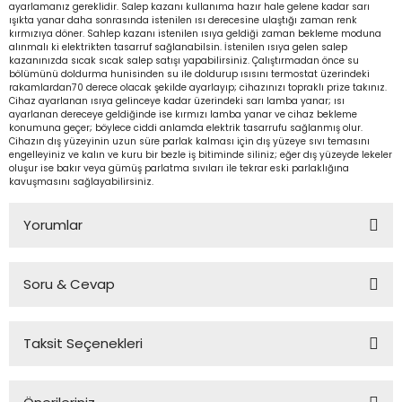
ayarlamanız gereklidir. Salep kazanı kullanıma hazır hale gelene kadar sarı
ışıkta yanar daha sonrasında istenilen ısı derecesine ulaştığı zaman renk
kırmızıya döner. Sahlep kazanı istenilen ısıya geldiği zaman bekleme moduna
alınmalı ki elektrikten tasarruf sağlanabilsin. İstenilen ısıya gelen salep
kazanınızda sıcak sıcak salep satışı yapabilirsiniz. Çalıştırmadan önce su
bölümünü doldurma hunisinden su ile doldurup ısısını termostat üzerindeki
rakamlardan70 derece olacak şekilde ayarlayıp; cihazınızı topraklı prize takınız.
Cihaz ayarlanan ısıya gelinceye kadar üzerindeki sarı lamba yanar; ısı
ayarlanan dereceye geldiğinde ise kırmızı lamba yanar ve cihaz bekleme
konumuna geçer; böylece ciddi anlamda elektrik tasarrufu sağlanmış olur.
Cihazın dış yüzeyinin uzun süre parlak kalması için dış yüzeye sıvı temasını
engelleyiniz ve kalın ve kuru bir bezle iş bitiminde siliniz; eğer dış yüzeyde lekeler
oluşur ise bakır veya gümüş parlatma sıvıları ile tekrar eski parlaklığına
kavuşmasını sağlayabilirsiniz.
Yorumlar
Soru & Cevap
Bu ürüne ilk yorumu siz yapın!
Taksit Seçenekleri
Yorum Yaz
Ürün hakkında henüz soru sorulmamış.