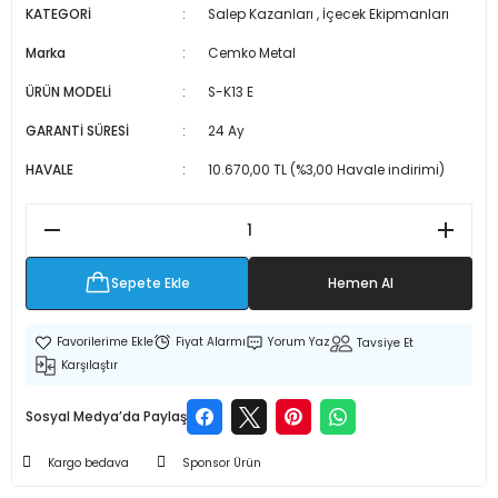
KATEGORİ
Salep Kazanları
,
İçecek Ekipmanları
 Makineleri
kineleri
Marka
Cemko Metal
i
mış Mısır) Makinesi
ÜRÜN MODELİ
S-K13 E
GARANTİ SÜRESİ
24 Ay
es Malzemeleri
HAVALE
10.670,00 TL (%3,00 Havale indirimi)
abaları
edek Parça
Sepete Ekle
Hemen Al
 Patlatma) Yedek Parça
Fiyat Alarmı
Yorum Yaz
Tavsiye Et
abaları
Karşılaştır
tates Arabaları
Sosyal Medya’da Paylaş
Yedek Parça
Kargo bedava
Sponsor Ürün