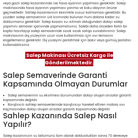
veya gazlı salep kazanlarında ise hava ayarının yapılması gereklidir. Salep
makinasında hava ayarının yapılması yanma ve koku olayının önüne
geçmektedir. Sahlep kazanlarının kesinlikle susuz kalmaması gereklidir. Bu
yüzden salep semaverinin üst kısmında bulunan huni dolana kadar su
doldurmanız gereklidir. Salep kazanı su ısıtmalı olduğundan dolayı salep
yapımını semaver içerisinde yapmamalısınız. Salebi daha önceden farklı bir
kapta hazırlayıp salep semaverinde sıcak sıcak satışa sunabilirsiniz. Salep
makinasının dış yüzeyinin uzun süre kullanılması için sıvı temasını
engellemeniz gereklidir. Dış yüzeyini parlatmak için bakır veya gümüş parlatıcı
kullanabilirsiniz.
Salep Makinası Ücretsiz Kargo ile
Gönderilmektedir.
Salep Semaverinde Garanti
Kapsamında Olmayan Durumlar
Salep semaverinin su eksilmesi durumundan dolayı oluşan arızalar garanti
kapsamında değildir.
Karıştırıcılı sahlep semaverlerinde karıştırıcıyı hareket ettiren motora sıvı
kaçmasından dolayı oluşan arızalar garanti kapsamında değildir.
Sahlep Kazanında Salep Nasıl
Yapılır?
Salep kazanınızın su bölümünü tam olarak doldurduktan sonra 70 dereceye